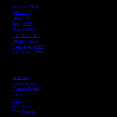
Agustus 2026
Juli 2026
Juni 2026
April 2026
Maret 2026
Februari 2026
Januari 2026
Desember 2025
November 2025
Kategori
Animasi
Dokumenter
Drama Korea
Fantasi
Film
Film Aksi
Film Drama