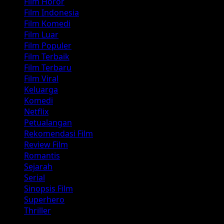
Film Horor
Film Indonesia
Film Komedi
Film Luar
Film Populer
Film Terbaik
Film Terbaru
Film Viral
Keluarga
Komedi
Netflix
Petualangan
Rekomendasi Film
Review Film
Romantis
Sejarah
Serial
Sinopsis Film
Superhero
Thriller