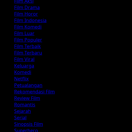
Film Aksi
Film Drama
Film Horor
Film Indonesia
Film Komedi
Film Luar
Film Populer
Film Terbaik
Film Terbaru
Film Viral
Keluarga
Komedi
Netflix
Petualangan
Rekomendasi Film
Review Film
Romantis
Sejarah
Serial
Sinopsis Film
Superhero