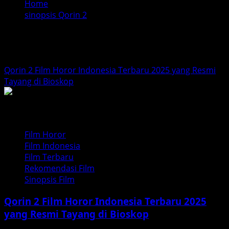
Home
sinopsis Qorin 2
sinopsis Qorin 2
Qorin 2 Film Horor Indonesia Terbaru 2025 yang Resmi
Tayang di Bioskop
Film Horor
Film Indonesia
Film Terbaru
Rekomendasi Film
Sinopsis Film
Qorin 2 Film Horor Indonesia Terbaru 2025
yang Resmi Tayang di Bioskop