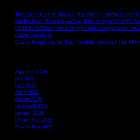
Dari
Djoerig
The Chronicles of Narnia: The Voyage of the Dawn T
Salawe
Spider-Man: Brand New Day, Kembalinya Peter Parke
ke
GOBLIN 2: Teror Lama Bangkit dan Mengancam Kelu
Film
Badut Gendong
Horor-
Dusun Mayit: Ketika Niat “Healing” Berubah Jadi Mi
Komedi
dengan
Arsip
Sentuhan
Realitas
Sosial
Agustus 2026
Juli 2026
Juni 2026
April 2026
Maret 2026
Februari 2026
Januari 2026
Desember 2025
November 2025