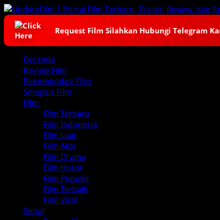
Skip
to
content
Request Film Silahkan Hubungi Telegram K
Primary
Beranda
Menu
Review Film
Rekomendasi Film
Sinopsis Film
Film
Film Terbaru
Film Indonesia
Film Luar
Film Aksi
Film Drama
Film Horor
Film Populer
Film Terbaik
Film Viral
Serial