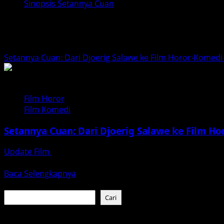
Sinopsis Setannya Cuan
Sinopsis Setannya Cuan
Setannya Cuan: Dari Djoerig Salawe ke Film Horor-Komedi
Film Horor
Film Komedi
Setannya Cuan: Dari Djoerig Salawe ke Film Ho
Update Film
Februari 28, 2026
Film Setannya Cuan bukan sekadar judul baru dari sebuah
Read
Baca Selengkapnya
more
Cari
about
Cari
Setannya
Cuan:
Baca Juga :