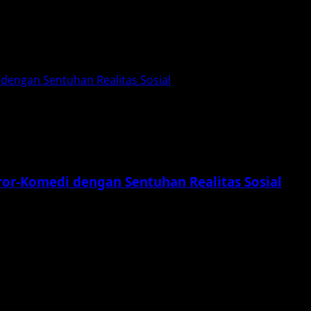
 dengan Sentuhan Realitas Sosial
ror-Komedi dengan Sentuhan Realitas Sosial
 film lama, melainkan sebuah perjalanan panjang yang penu