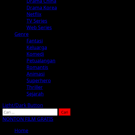
Drama China
Drama Korea
Netflix
TV Series
Web Series
Genre
Fantasi
Keluarga
Komedi
Petualangan
Romantis
Animasi
Superhero
Thriller
Sejarah
Light/Dark Button
Cari
untuk:
NONTON FILM GRATIS
Home