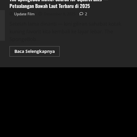
Petualangan Bawah Laut Terbaru di 2025
Update Film
Desember 8, 2025
2
Setelah lama dinanti — kini giliran sahabat kotak
kuning favorit kita kembali ke layar lebar. The
SpongeBob...
Read
Baca Selengkapnya
more
about
The
SpongeBob
Movie:
Search
for
SquarePants
—
Petualangan
Bawah
Laut
Terbaru
di
2025