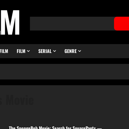
FILM
FILM
SERIAL
GENRE
s Movie
The SpongeBob Movie: Search for SquarePants —