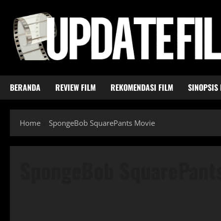
Skip
to
content
BERANDA
REVIEW FILM
REKOMENDASI FILM
SINOPSIS 
Home
SpongeBob SquarePants Movie
SpongeBob SquarePant