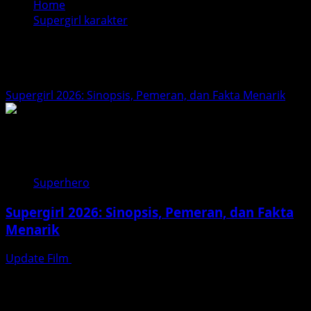
Home
Supergirl karakter
Supergirl karakter
Supergirl 2026: Sinopsis, Pemeran, dan Fakta Menarik
Superhero
Supergirl 2026: Sinopsis, Pemeran, dan Fakta
Menarik
Update Film
Februari 15, 2026
Supergirl (2026) adalah salah satu film superhero paling
dinantikan tahun ini, yang dijadwalkan rilis oleh Warner
Bros....