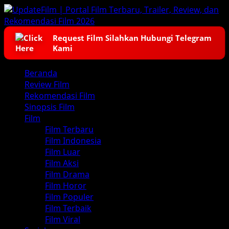
Skip
to
content
Request Film Silahkan Hubungi Telegram
Kami
Primary
Beranda
Menu
Review Film
Rekomendasi Film
Sinopsis Film
Film
Film Terbaru
Film Indonesia
Film Luar
Film Aksi
Film Drama
Film Horor
Film Populer
Film Terbaik
Film Viral