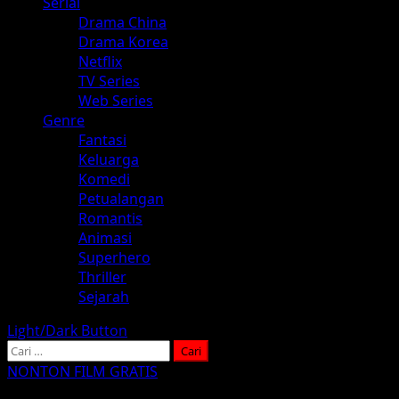
Serial
Drama China
Drama Korea
Netflix
TV Series
Web Series
Genre
Fantasi
Keluarga
Komedi
Petualangan
Romantis
Animasi
Superhero
Thriller
Sejarah
Light/Dark Button
Cari
untuk:
NONTON FILM GRATIS