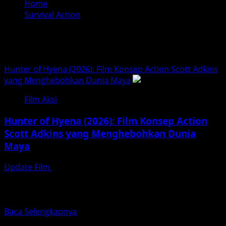
Home
Survival Action
Survival Action
Hunter of Hyena (2026): Film Konsep Action Scott Adkins
yang Menghebohkan Dunia Maya
Film Aksi
Hunter of Hyena (2026): Film Konsep Action
Scott Adkins yang Menghebohkan Dunia
Maya
Update Film
Juni 16, 2026
Hunter of Hyena (2026): Fenomena Film Konsep Scott
Adkins yang Mengguncang YouTube Oleh: updatefilm.org
– Penggemar Film...
Read
Baca Selengkapnya
more
Cari