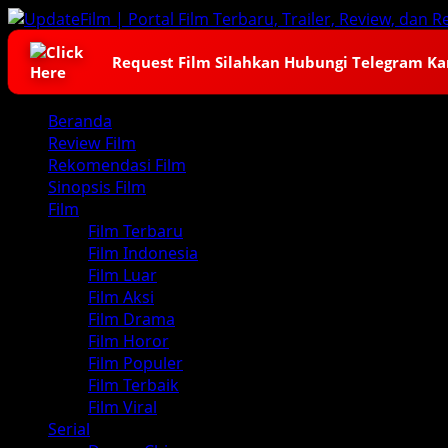
Skip
to
content
Request Film Silahkan Hubungi Telegram K
Primary
Beranda
Menu
Review Film
Rekomendasi Film
Sinopsis Film
Film
Film Terbaru
Film Indonesia
Film Luar
Film Aksi
Film Drama
Film Horor
Film Populer
Film Terbaik
Film Viral
Serial