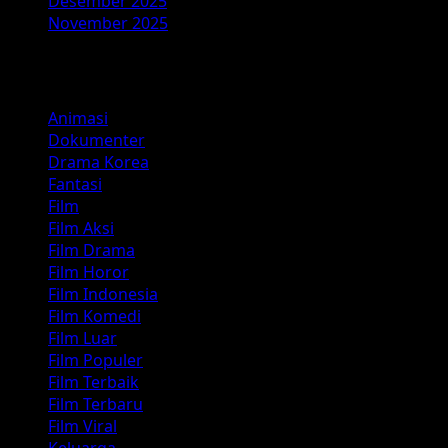
Desember 2025
November 2025
Kategori
Animasi
Dokumenter
Drama Korea
Fantasi
Film
Film Aksi
Film Drama
Film Horor
Film Indonesia
Film Komedi
Film Luar
Film Populer
Film Terbaik
Film Terbaru
Film Viral
Keluarga