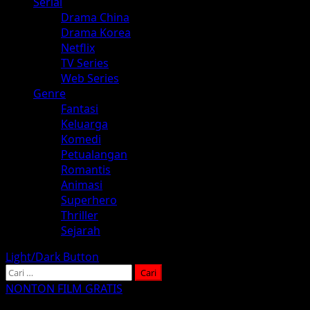
Serial
Drama China
Drama Korea
Netflix
TV Series
Web Series
Genre
Fantasi
Keluarga
Komedi
Petualangan
Romantis
Animasi
Superhero
Thriller
Sejarah
Light/Dark Button
Cari
untuk:
NONTON FILM GRATIS