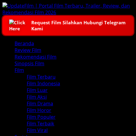
Skip
to
content
Request Film Silahkan Hubungi Telegram
Kami
Primary
Beranda
Menu
Review Film
Rekomendasi Film
Sinopsis Film
Film
Film Terbaru
Film Indonesia
Film Luar
Film Aksi
Film Drama
Film Horor
Film Populer
Film Terbaik
Film Viral