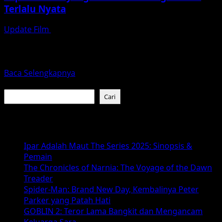
Terlalu Nyata
Update Film
Juli 1, 2026
Review Pengantin Iblis (2025): Teror Pengantin Setan
yang Berawal dari Kasih Sayang Seorang Ibu
updatefilm.org – Pengantin...
Read
Baca Selengkapnya
more
Cari
about
Cari
Review
Pengantin
Baca Juga :
Iblis
2025:
Ipar Adalah Maut The Series 2025: Sinopsis &
Horor
Pemain
Supranatural
The Chronicles of Narnia: The Voyage of the Dawn
yang
Treader
Bikin
Spider-Man: Brand New Day, Kembalinya Peter
Merinding
Parker yang Patah Hati
karena
GOBLIN 2: Teror Lama Bangkit dan Mengancam
Terlalu