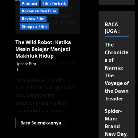
Animasi
Film Terbaik
Rekomendasi Film
Review Film
BACA
Sinopsis Film
JUGA :
The Wild Robot: Ketika
The
Mesin Belajar Menjadi
Chronicle
Makhluk Hidup
s of
Update Film
Desember 21, 2025
Narnia:
1
The
Film animasi The Wild
Voyage of
Robot hadir sebagai salah
the Dawn
satu karya paling
Treader
emosional dan reflektif
dalam dunia animasi...
Spider-
Man:
Read
Baca Selengkapnya
Brand
more
about
New Day,
The