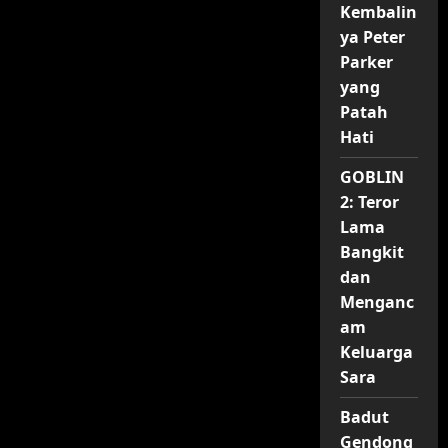
Wild
Kembalin
Robot:
Ketika
ya Peter
Mesin
Parker
Belajar
Menjadi
yang
Makhluk
Hidup
Patah
Hati
GOBLIN
2: Teror
Lama
Bangkit
dan
Menganc
am
Keluarga
Sara
Badut
Gendong