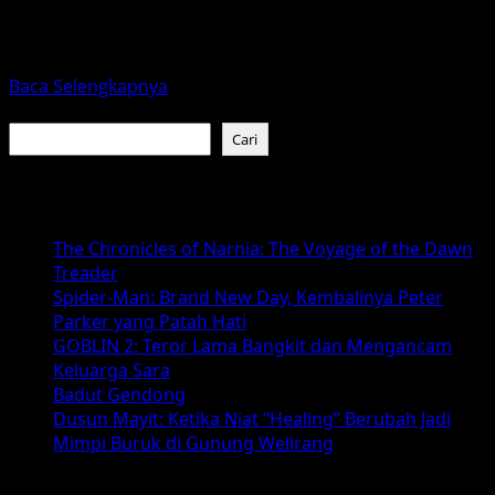
Film Iron Lung (2026) hadir sebagai salah satu rilisan
thriller horor paling unik tahun ini. Alih-alih
menampilkan...
Read
Baca Selengkapnya
more
Cari
about
Cari
Iron
Lung
Baca Juga :
(2026)
–
The Chronicles of Narnia: The Voyage of the Dawn
Film
Treader
Thriller
Spider-Man: Brand New Day, Kembalinya Peter
Horor
Parker yang Patah Hati
Laut
GOBLIN 2: Teror Lama Bangkit dan Mengancam
Dalam
Keluarga Sara
Badut Gendong
Dusun Mayit: Ketika Niat “Healing” Berubah Jadi
Mimpi Buruk di Gunung Welirang