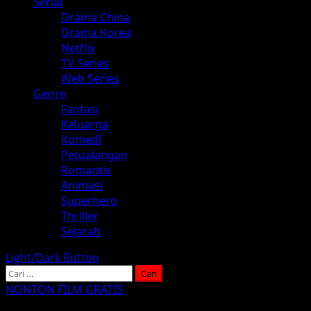
Serial
Drama China
Drama Korea
Netflix
TV Series
Web Series
Genre
Fantasi
Keluarga
Komedi
Petualangan
Romantis
Animasi
Superhero
Thriller
Sejarah
Light/Dark Button
Cari
untuk:
NONTON FILM GRATIS