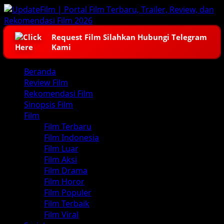
Skip
to
content
Request Film Silahkan Hubungi Telegram
Kami
Primary
Beranda
Menu
Review Film
Rekomendasi Film
Sinopsis Film
Film
Film Terbaru
Film Indonesia
Film Luar
Film Aksi
Film Drama
Film Horor
Film Populer
Film Terbaik
Film Viral