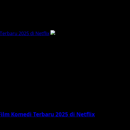
erbaru 2025 di Netflix
ilm Komedi Terbaru 2025 di Netflix