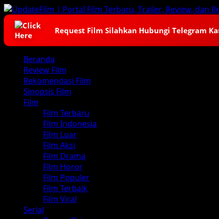
Skip
to
content
Request Film Silahkan Hubungi Telegram K
Primary
Beranda
Menu
Review Film
Rekomendasi Film
Sinopsis Film
Film
Film Terbaru
Film Indonesia
Film Luar
Film Aksi
Film Drama
Film Horor
Film Populer
Film Terbaik
Film Viral
Serial