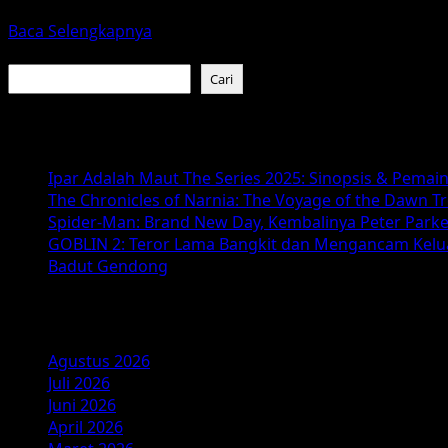
updatefilm.org – Agak Laen: Menyala Pantiku! kembali biki
Read
Baca Selengkapnya
more
Cari
about
Cari
Review
Agak
Baca Juga :
Laen
Menyala
Ipar Adalah Maut The Series 2025: Sinopsis & Pemai
Pantiku!
The Chronicles of Narnia: The Voyage of the Dawn T
–
Spider-Man: Brand New Day, Kembalinya Peter Parke
Nonton
GOBLIN 2: Teror Lama Bangkit dan Mengancam Kelu
Film
Badut Gendong
Komedi
Terbaru
Arsip
2025
di
Netflix
Agustus 2026
Juli 2026
Juni 2026
April 2026