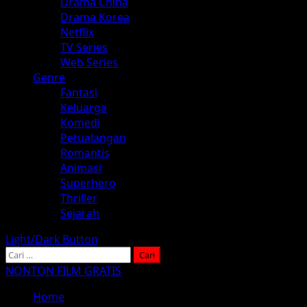
Drama China
Drama Korea
Netflix
TV Series
Web Series
Genre
Fantasi
Keluarga
Komedi
Petualangan
Romantis
Animasi
Superhero
Thriller
Sejarah
Light/Dark Button
Cari
untuk:
NONTON FILM GRATIS
Home