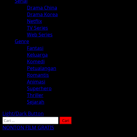
Serial
Drama China
Drama Korea
Netflix
TV Series
Web Series
Genre
Fantasi
Keluarga
Komedi
Petualangan
Romantis
Animasi
Superhero
Thriller
Sejarah
Light/Dark Button
Cari
untuk:
NONTON FILM GRATIS