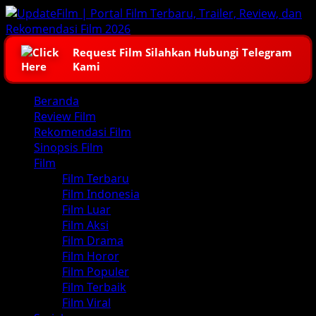
Skip
to
content
Request Film Silahkan Hubungi Telegram
Kami
Primary
Beranda
Menu
Review Film
Rekomendasi Film
Sinopsis Film
Film
Film Terbaru
Film Indonesia
Film Luar
Film Aksi
Film Drama
Film Horor
Film Populer
Film Terbaik
Film Viral