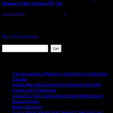
Potensi Film Villain DC Ini
Update Film
Desember 13, 2025
1
Clayface adalah salah satu karakter paling menarik dan
kompleks dalam dunia DC Comics. Dengan kemampuan
untuk mengubah...
Read
Baca Selengkapnya
more
Cari
about
Cari
Clayface
2026:
Baca Juga :
Menggali
Latar
The Chronicles of Narnia: The Voyage of the Dawn
Belakang
Treader
dan
Spider-Man: Brand New Day, Kembalinya Peter
Potensi
Parker yang Patah Hati
Film
GOBLIN 2: Teror Lama Bangkit dan Mengancam
Villain
Keluarga Sara
DC
Badut Gendong
Ini
Dusun Mayit: Ketika Niat “Healing” Berubah Jadi