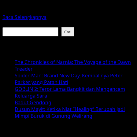
dunia. Sejumlah studio besar seperti Marvel, Disney, dan
Pixar...
Read
Baca Selengkapnya
more
Cari
about
Cari
10
Film
Baca Juga :
Terbaru
2026
The Chronicles of Narnia: The Voyage of the Dawn
Wajib
Treader
Tonton:
Spider-Man: Brand New Day, Kembalinya Peter
Jadwal
Parker yang Patah Hati
Rilis
GOBLIN 2: Teror Lama Bangkit dan Mengancam
&
Keluarga Sara
Sinopsis
Badut Gendong
Dusun Mayit: Ketika Niat “Healing” Berubah Jadi
Mimpi Buruk di Gunung Welirang
Arsip