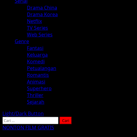
Serial
Drama China
Drama Korea
Netflix
TV Series
Web Series
Genre
Fantasi
Keluarga
Komedi
Petualangan
Romantis
Animasi
Superhero
Thriller
Sejarah
Light/Dark Button
Cari
untuk:
NONTON FILM GRATIS