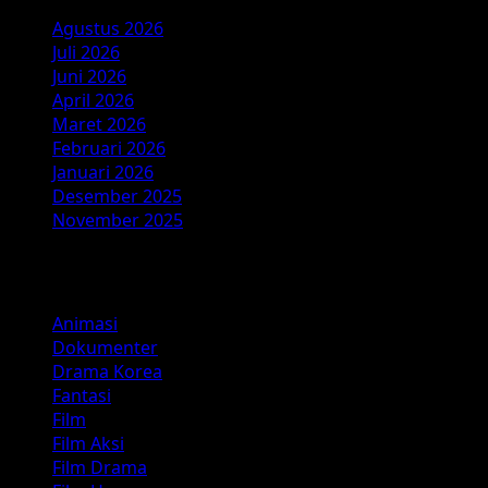
Agustus 2026
Juli 2026
Juni 2026
April 2026
Maret 2026
Februari 2026
Januari 2026
Desember 2025
November 2025
Kategori
Animasi
Dokumenter
Drama Korea
Fantasi
Film
Film Aksi
Film Drama