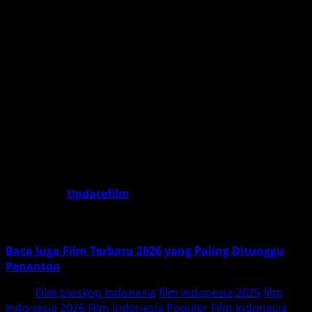
Kesimpulan
Rekomendasi film Indonesia wajib
tonton
memperlihatkan kekayaan cerita, keberanian
tema, dan kualitas produksi yang terus meningkat. Dari
drama menyentuh hingga aksi mendebarkan, film
Indonesia kini tidak hanya dinikmati di dalam negeri,
tetapi juga diapresiasi dunia.
Menonton film Indonesia berarti mendukung identitas,
budaya, dan masa depan industri kreatif bangsa.
Ikuti terus
Updatefilm
untuk rekomendasi film
terbaru, berita perfilman Indonesia, dan panduan
tontonan terbaik setiap minggu
Baca Juga Film Terbaru 2026 yang Paling Ditunggu
Penonton
Tags:
Film bioskop Indonesia
film indonesia 2025
film
indonesia 2026
Film Indonesia Populer
Film Indonesia