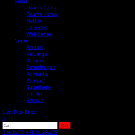
Serial
Drama China
Drama Korea
Netflix
TV Series
Web Series
Genre
Fantasi
Keluarga
Komedi
Petualangan
Romantis
Animasi
Superhero
Thriller
Sejarah
Light/Dark Button
Cari
untuk:
NONTON FILM GRATIS