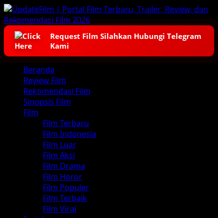
Skip
to
content
Request Film Silahkan Hubungi Telegram
Kami
Primary
Beranda
Menu
Review Film
Rekomendasi Film
Sinopsis Film
Film
Film Terbaru
Film Indonesia
Film Luar
Film Aksi
Film Drama
Film Horor
Film Populer
Film Terbaik
Film Viral