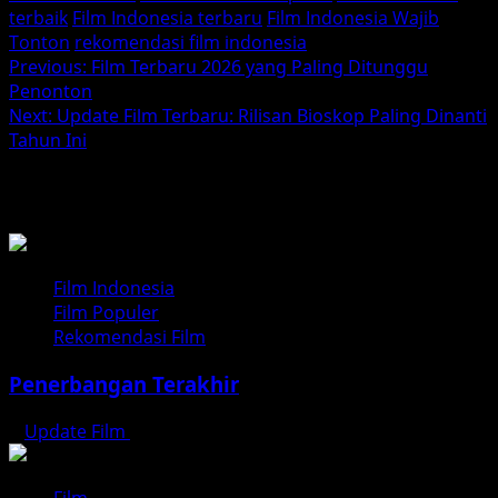
terbaik
Film Indonesia terbaru
Film Indonesia Wajib
Tonton
rekomendasi film indonesia
Post
Previous:
Film Terbaru 2026 yang Paling Ditunggu
Penonton
navigation
Next:
Update Film Terbaru: Rilisan Bioskop Paling Dinanti
Tahun Ini
BACA JUGA
Film Indonesia
Film Populer
Rekomendasi Film
Penerbangan Terakhir
Update Film
Juli 25, 2026
Film