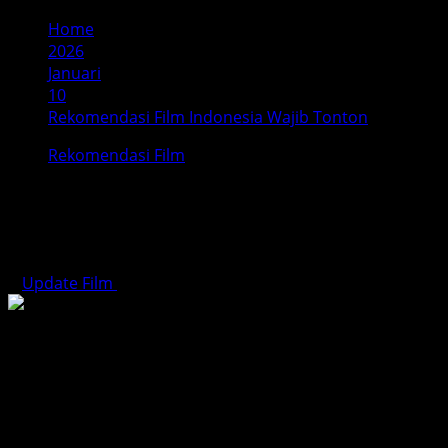
Home
2026
Januari
10
Rekomendasi Film Indonesia Wajib Tonton
Rekomendasi Film
Rekomendasi Film Indonesia Wajib
Tonton
Update Film
Januari 10, 2026
4 minutes read
Industri film Indonesia berkembang pesat dalam satu