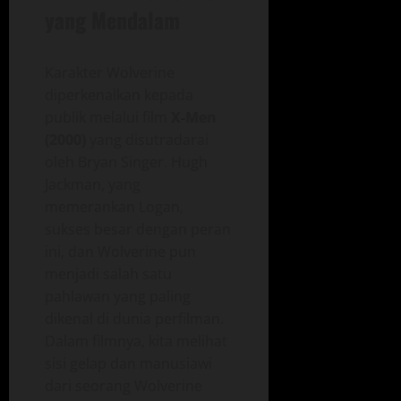
yang Mendalam
Karakter Wolverine
diperkenalkan kepada
publik melalui film
X-Men
(2000)
yang disutradarai
oleh Bryan Singer. Hugh
Jackman, yang
memerankan Logan,
sukses besar dengan peran
ini, dan Wolverine pun
menjadi salah satu
pahlawan yang paling
dikenal di dunia perfilman.
Dalam filmnya, kita melihat
sisi gelap dan manusiawi
dari seorang Wolverine