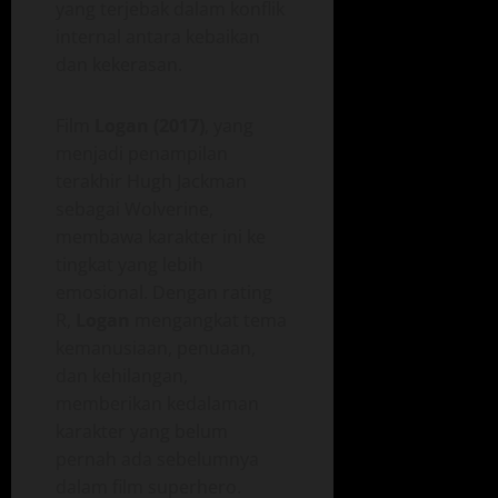
yang terjebak dalam konflik
internal antara kebaikan
dan kekerasan.
Film
Logan (2017)
, yang
menjadi penampilan
terakhir Hugh Jackman
sebagai Wolverine,
membawa karakter ini ke
tingkat yang lebih
emosional. Dengan rating
R,
Logan
mengangkat tema
kemanusiaan, penuaan,
dan kehilangan,
memberikan kedalaman
karakter yang belum
pernah ada sebelumnya
dalam film superhero.