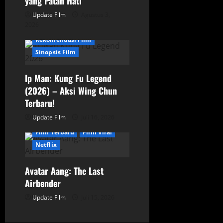
i
yang Patah Hati
Film
Film Aksi
Update Film
Film Populer
Agustus 3,
o
2026
Film Terbaik
Film Viral
Rekomendasi Film
n
Sinopsis Film
Ip Man: Kung Fu Legend
(2026) – Aksi Wing Chun
Animasi
Film
Terbaru!
Film Aksi
Film Populer
Update Film
Juli 16, 2026
Film Terbaik
Film Terbaru
Film Viral
Netflix
Avatar Aang: The Last
Airbender
Update Film
Juli 15, 2026