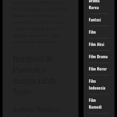
Drama
karakteristik mereka yang
Korea
kuat, dan bagaimana kedua
karakter ini membawa
Fantasi
nuansa baru dalam dunia
superhero yang penuh
Film
dengan aksi brutal. Mari
kita jelajahi lebih dalam!
Film Aksi
Deadpool: Si
Film Drama
Pembunuh
Film Horor
dengan Lidah
Film
Indonesia
Tajam
Film
Komedi
Karakter Deadpool