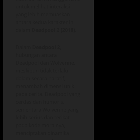
untuk melihat interaksi
yang lebih memuaskan
antara kedua karakter ini
dalam
Deadpool 2 (2018)
.
Dalam
Deadpool 2
,
hubungan antara
Deadpool dan Wolverine,
meskipun tidak terlalu
dalam secara naratif,
menambah dimensi unik
pada cerita. Deadpool yang
cerdas dan humoris,
sementara Wolverine yang
lebih serius dan terikat
pada kode moralnya,
menciptakan dinamika