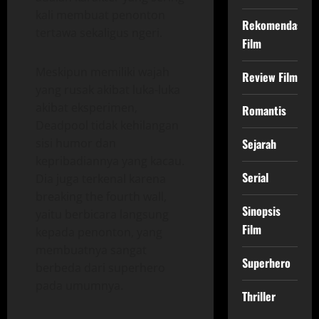
kali membuat penonton
Rekomendasi
tertawa sekaligus ngeri.
Film
Meskipun memiliki wajah
Review Film
yang rusak akibat luka-luka
akibat eksperimen,
Romantis
Deadpool tidak kehilangan
sisi humor dan
Sejarah
kepribadiannya yang kacau.
Serial
Dia juga terkenal karena
breaking the fourth wall,
Sinopsis
yaitu berbicara langsung
Film
kepada penonton, yang
membuatnya sangat
Superhero
berbeda dari superhero
pada umumnya.
Thriller