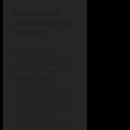
Kimia yang Unik
antara Deadpool dan
Wolverine
Kolaborasi antara
Deadpool dan Wolverine
pertama kali terlihat dalam
film
X-Men Origins:
Wolverine (2009)
,
meskipun banyak
penggemar merasa bahwa
penggambaran Deadpool
dalam film tersebut jauh
dari karakter yang
sebenarnya. Namun, fans
tidak perlu menunggu lama