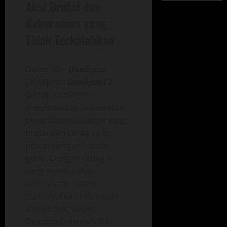
Aksi Brutal dan
Keberanian yang
Tidak Terkalahkan
Dalam film
Deadpool
(2016)
dan
Deadpool 2
(2018)
, karakter ini
mendapatkan kesuksesan
besar karena aksinya yang
brutal dan cerita yang
penuh dengan humor
gelap. Dengan rating R
yang memberikan
keleluasaan dalam
menunjukkan kekerasan
dan humor vulgar,
Deadpool menjadi film