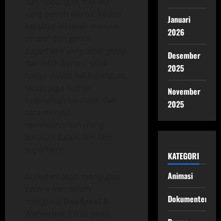
dan hubungan mereka
yang penuh warna. Kedua
Januari
karakter ini telah menjadi
2026
simbol dari genre
superhero yang lebih gelap
Desember
dan lebih berani, tidak
2025
hanya dalam hal kekerasan,
tetapi juga humor,
November
kedalaman karakter, dan
2025
cara mereka
mendefinisikan ulang
batasan dalam film-film
superhero.
KATEGORI
Animasi
Artikel ini akan mengupas
secara mendalam
Dokumenter
mengenai
Deadpool &
Wolverine
, fokus pada