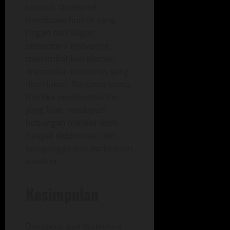
komedi. Deadpool
membawa humor yang
ringan dan vulgar,
sementara Wolverine
menambahkan elemen
drama dan intensitas yang
diperlukan. Bersama-sama,
mereka membentuk tim
yang kuat, meskipun
hubungan mereka lebih
banyak didominasi oleh
ketegangan dan perbedaan
karakter.
Kesimpulan
Deadpool dan Wolverine