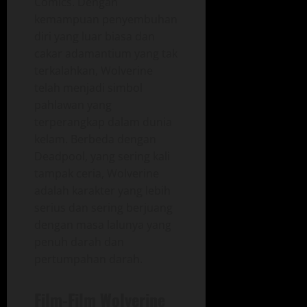
Comics. Dengan
kemampuan penyembuhan
diri yang luar biasa dan
cakar adamantium yang tak
terkalahkan, Wolverine
telah menjadi simbol
pahlawan yang
terperangkap dalam dunia
kelam. Berbeda dengan
Deadpool, yang sering kali
tampak ceria, Wolverine
adalah karakter yang lebih
serius dan sering berjuang
dengan masa lalunya yang
penuh darah dan
pertumpahan darah.
Film-Film Wolverine