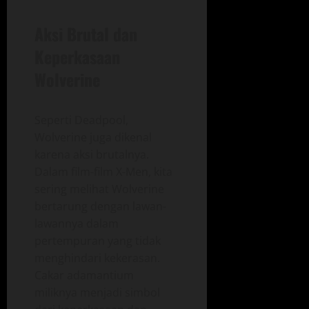
Aksi Brutal dan
Keperkasaan
Wolverine
Seperti Deadpool,
Wolverine juga dikenal
karena aksi brutalnya.
Dalam film-film X-Men, kita
sering melihat Wolverine
bertarung dengan lawan-
lawannya dalam
pertempuran yang tidak
menghindari kekerasan.
Cakar adamantium
miliknya menjadi simbol