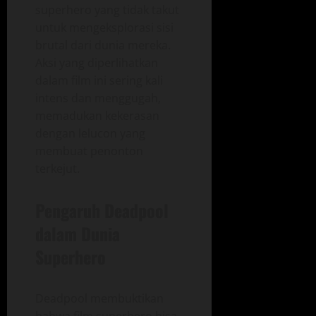
superhero yang tidak takut
untuk mengeksplorasi sisi
brutal dari dunia mereka.
Aksi yang diperlihatkan
dalam film ini sering kali
intens dan menggugah,
memadukan kekerasan
dengan lelucon yang
membuat penonton
terkejut.
Pengaruh Deadpool
dalam Dunia
Superhero
Deadpool membuktikan
bahwa film superhero bisa