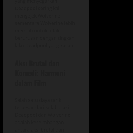
yang menyegarkan.
Deadpool sering kali
mengejek Wolverine,
sementara Wolverine lebih
memilih untuk tidak
berurusan dengan tingkah
laku Deadpool yang kacau.
Aksi Brutal dan
Komedi: Harmoni
dalam Film
Salah satu daya tarik
terbesar dari kolaborasi
Deadpool dan Wolverine
adalah keseimbangan
antara aksi brutal dan