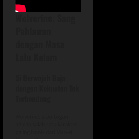
Wolverine: Sang
Pahlawan
dengan Masa
Lalu Kelam
Si Berwajah Baja
dengan Kekuatan Tak
Terbendung
Wolverine, atau
Logan
,
adalah salah satu karakter
paling ikonik dari Marvel