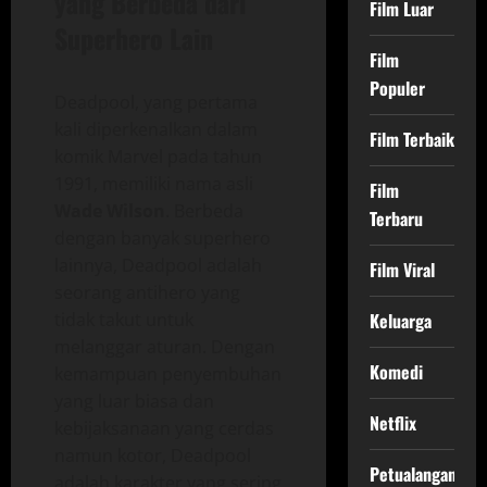
yang Berbeda dari
Film Luar
Superhero Lain
Film
Populer
Deadpool, yang pertama
kali diperkenalkan dalam
Film Terbaik
komik Marvel pada tahun
1991, memiliki nama asli
Film
Wade Wilson
. Berbeda
Terbaru
dengan banyak superhero
lainnya, Deadpool adalah
Film Viral
seorang antihero yang
tidak takut untuk
Keluarga
melanggar aturan. Dengan
Komedi
kemampuan penyembuhan
yang luar biasa dan
Netflix
kebijaksanaan yang cerdas
namun kotor, Deadpool
Petualangan
adalah karakter yang sering