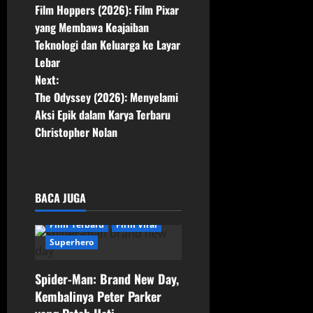
Film Hoppers (2026): Film Pixar
o
yang Membawa Keajaiban
Teknologi dan Keluarga ke Layar
s
Lebar
t
Next:
The Odyssey (2026): Menyelami
n
Aksi Epik dalam Karya Terbaru
Christopher Nolan
a
v
Film
Film Aksi
i
BACA JUGA
Film Populer
g
Film Terbaru
Film Viral
Superhero
a
Spider-Man: Brand New Day,
t
Kembalinya Peter Parker