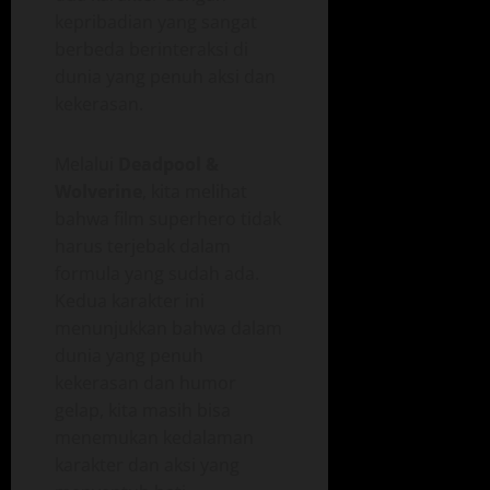
kepribadian yang sangat
berbeda berinteraksi di
dunia yang penuh aksi dan
kekerasan.
Melalui
Deadpool &
Wolverine
, kita melihat
bahwa film superhero tidak
harus terjebak dalam
formula yang sudah ada.
Kedua karakter ini
menunjukkan bahwa dalam
dunia yang penuh
kekerasan dan humor
gelap, kita masih bisa
menemukan kedalaman
karakter dan aksi yang