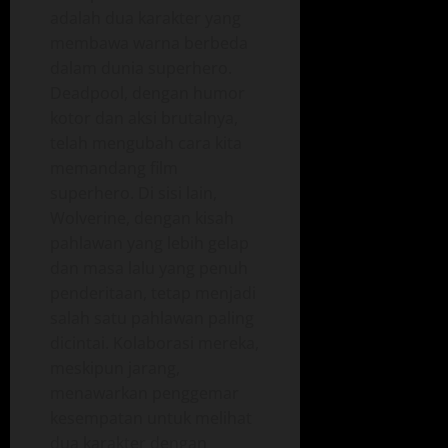
adalah dua karakter yang
membawa warna berbeda
dalam dunia superhero.
Deadpool, dengan humor
kotor dan aksi brutalnya,
telah mengubah cara kita
memandang film
superhero. Di sisi lain,
Wolverine, dengan kisah
pahlawan yang lebih gelap
dan masa lalu yang penuh
penderitaan, tetap menjadi
salah satu pahlawan paling
dicintai. Kolaborasi mereka,
meskipun jarang,
menawarkan penggemar
kesempatan untuk melihat
dua karakter dengan