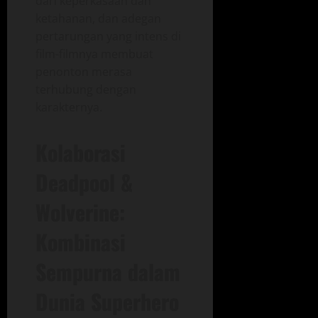
dari keperkasaan dan
ketahanan, dan adegan
pertarungan yang intens di
film-filmnya membuat
penonton merasa
terhubung dengan
karakternya.
Kolaborasi
Deadpool &
Wolverine:
Kombinasi
Sempurna dalam
Dunia Superhero