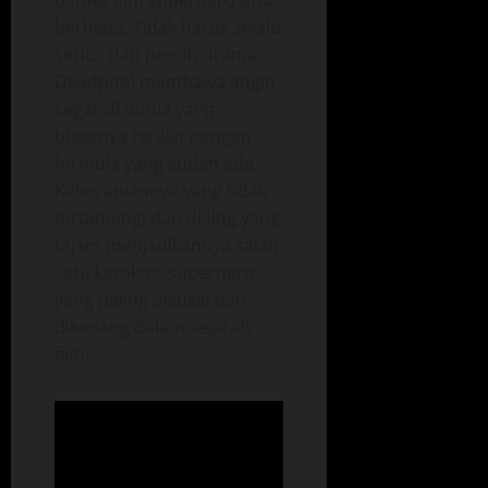
berbeda. Tidak harus selalu
serius dan penuh drama.
Deadpool membawa angin
segar di dunia yang
biasanya terikat dengan
formula yang sudah ada.
Keberaniannya yang tidak
tertandingi dan dialog yang
tajam menjadikannya salah
satu karakter superhero
yang paling disukai dan
dikenang dalam sejarah
film.