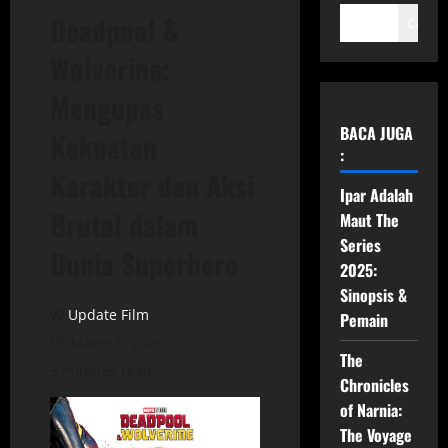
Deadpool &
Cari
Wolverine:
Mengupas
BACA JUGA
Kekuatan
:
Karakter dan Aksi
Ipar Adalah
Brutal dalam
Maut The
Series
Dunia Superhero
2025:
Sinopsis &
Update Film
Pemain
Maret 5, 2026
The
5 minutes read
Chronicles
of Narnia:
The Voyage