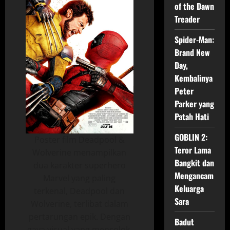
of the Dawn
Treader
Spider-Man:
Brand New
Day,
Kembalinya
Peter
Parker yang
Patah Hati
GOBLIN 2:
Poster film Deadpool &
Teror Lama
Wolverine menampilkan
Bangkit dan
dua karakter superhero
Mengancam
Marvel yang paling
Keluarga
terkenal, Deadpool dan
Sara
Wolverine, terlibat dalam
pertarungan epik. Dengan
Badut
gaya visual yang mencolok,