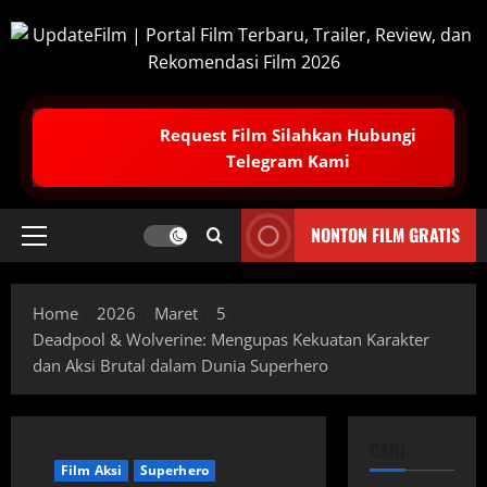
Skip
to
content
Request Film Silahkan Hubungi
Telegram Kami
NONTON FILM GRATIS
Primary
Menu
Home
2026
Maret
5
Deadpool & Wolverine: Mengupas Kekuatan Karakter
dan Aksi Brutal dalam Dunia Superhero
CARI
Film Aksi
Superhero