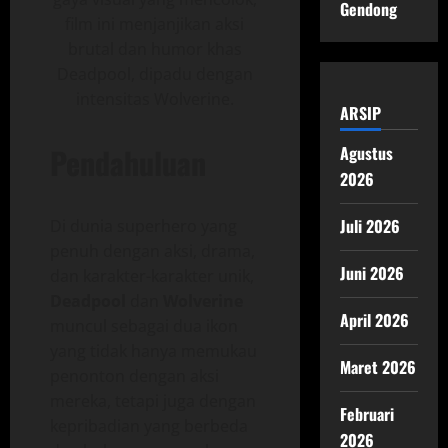
Gendong
film ini menjanjikan aksi
brutal dan humor khas
Deadpool, dipadu dengan
intensitas Wolverine.
ARSIP
Pendahuluan
Agustus
2026
Juli 2026
Di dunia superhero yang
penuh dengan aksi, drama,
Juni 2026
dan karakter-karakter unik,
Deadpool
dan
Wolverine
April 2026
muncul sebagai dua ikon
yang tidak hanya memukau
Maret 2026
penonton dengan aksi
mereka, tetapi juga dengan
Februari
kepribadian yang berbeda
2026