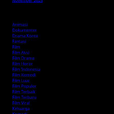
November 2025
Kategori
Animasi
Dokumenter
Drama Korea
Fantasi
Film
Film Aksi
Film Drama
Film Horor
Film Indonesia
Film Komedi
Film Luar
Film Populer
Film Terbaik
Film Terbaru
Film Viral
Keluarga
Komedi