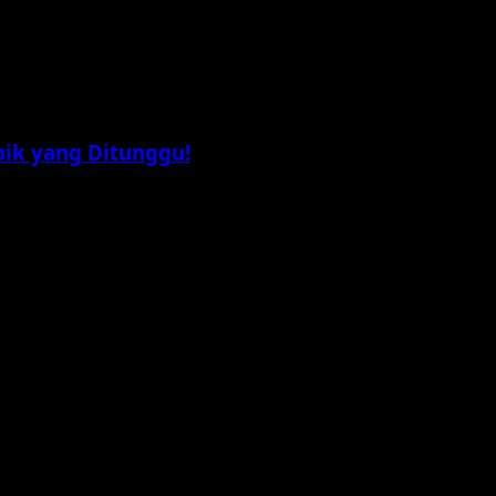
pik yang Ditunggu!
 of Two yang Kembali ke Layar Lebar TONTON...