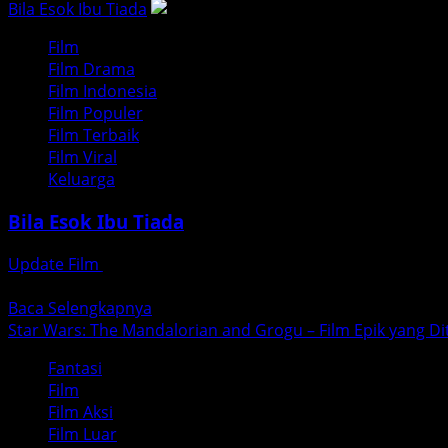
more
Bila Esok Ibu Tiada
about
Film
Film
Film Drama
Komang
Film Indonesia
(2025):
Film Populer
Kisah
Film Terbaik
Cinta
Film Viral
Lintas
Keluarga
Budaya
yang
Bila Esok Ibu Tiada
Menginspirasi
dari
Update Film
Juni 23, 2026
Lagu
Bila Esok Ibu Tiada (2024): Drama Keluarga yang Menyentuh
Viral
Read
Baca Selengkapnya
Raim
more
Star Wars: The Mandalorian and Grogu – Film Epik yang Di
Laode
about
Fantasi
Bila
Film
Esok
Film Aksi
Ibu
Film Luar
Tiada