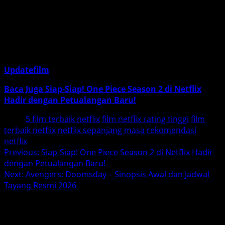
Film-film ini tidak hanya memberikan hiburan, tetapi juga
pengalaman sinematik yang mendalam. Jika kamu ingin
menikmati film Netflix terbaik sepanjang masa, lima judul
ini wajib masuk watchlist kamu.
Selamat menonton—dan tetap update bareng
Updatefilm
!
Baca Juga Siap-Siap! One Piece Season 2 di Netflix
Hadir dengan Petualangan Baru!
Tags:
5 film terbaik netflix
film netflix rating tinggi
film
terbaik netflix
netflix sepanjang masa
rekomendasi
netflix
Post
Previous:
Siap-Siap! One Piece Season 2 di Netflix Hadir
dengan Petualangan Baru!
navigation
Next:
Avengers: Doomsday – Sinopsis Awal dan Jadwal
Tayang Resmi 2026
1 thought on “
5 Film Terbaik Netflix