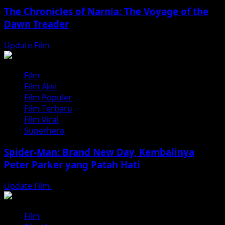
The Chronicles of Narnia: The Voyage of the
Dawn Treader
Update Film
Agustus 5, 2026
Film
Film Aksi
Film Populer
Film Terbaru
Film Viral
Superhero
Spider-Man: Brand New Day, Kembalinya
Peter Parker yang Patah Hati
Update Film
Agustus 3, 2026
Film