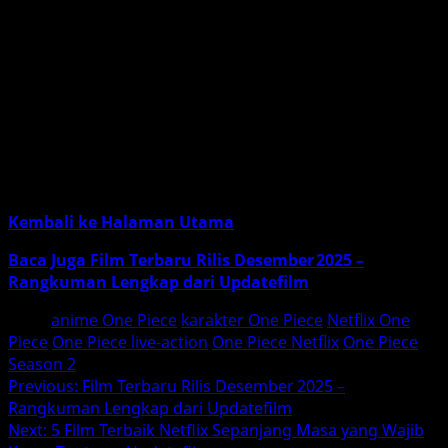
One Piece
Season 2 di Netflix adalah salah satu yang
paling dinantikan oleh penggemar anime, manga, dan
live-action. Dengan cerita yang lebih dalam, karakter-
karakter baru, dan adegan pertarungan yang lebih
spektakuler, season kedua ini dipastikan akan
menyuguhkan pengalaman menonton yang luar biasa.
Jangan lewatkan petualangan epik dari Luffy dan kru
Bajak Laut Topi Jerami, yang kini akan lebih seru dan
mendebarkan.
Kembali ke Halaman Utama
Baca Juga Film Terbaru Rilis Desember 2025 –
Rangkuman Lengkap dari Updatefilm
Tags:
anime One Piece
karakter One Piece
Netflix One
Piece
One Piece live-action
One Piece Netflix
One Piece
Season 2
Post
Previous:
Film Terbaru Rilis Desember 2025 –
Rangkuman Lengkap dari Updatefilm
navigation
Next:
5 Film Terbaik Netflix Sepanjang Masa yang Wajib