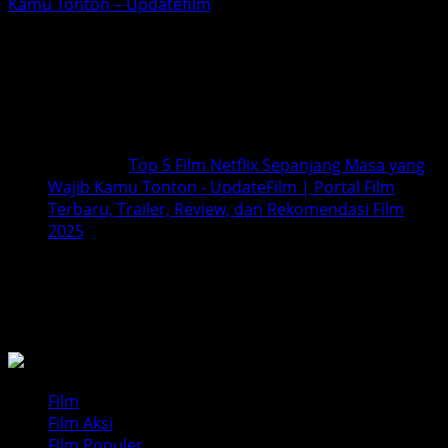
Kamu Tonton – Updatefilm
1 thought on “
Siap-Siap! One Piece
Season 2 di Netflix Hadir dengan
Petualangan Baru!
”
Ping-balik:
Top 5 Film Netflix Sepanjang Masa yang
Wajib Kamu Tonton - UpdateFilm | Portal Film
Terbaru, Trailer, Review, dan Rekomendasi Film
2025
Comments are closed.
BACA JUGA
Film
Film Aksi
Film Populer