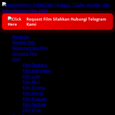
Skip
to
content
Request Film Silahkan Hubungi Telegram
Kami
Primary
Beranda
Menu
Review Film
Rekomendasi Film
Sinopsis Film
Film
Film Terbaru
Film Indonesia
Film Luar
Film Aksi
Film Drama
Film Horor
Film Populer
Film Terbaik
Film Viral