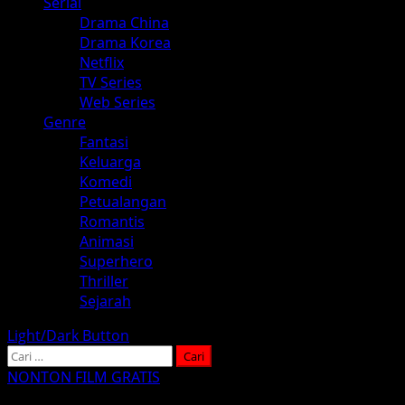
Serial
Drama China
Drama Korea
Netflix
TV Series
Web Series
Genre
Fantasi
Keluarga
Komedi
Petualangan
Romantis
Animasi
Superhero
Thriller
Sejarah
Light/Dark Button
Cari
untuk:
NONTON FILM GRATIS