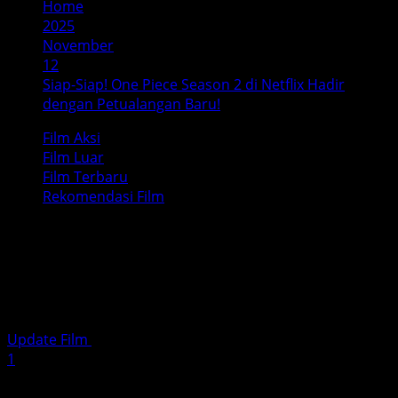
Home
2025
November
12
Siap-Siap! One Piece Season 2 di Netflix Hadir
dengan Petualangan Baru!
Film Aksi
Film Luar
Film Terbaru
Rekomendasi Film
Siap-Siap! One Piece Season 2 di
Netflix Hadir dengan Petualangan
Baru!
Update Film
November 12, 2025
5 minutes read
1