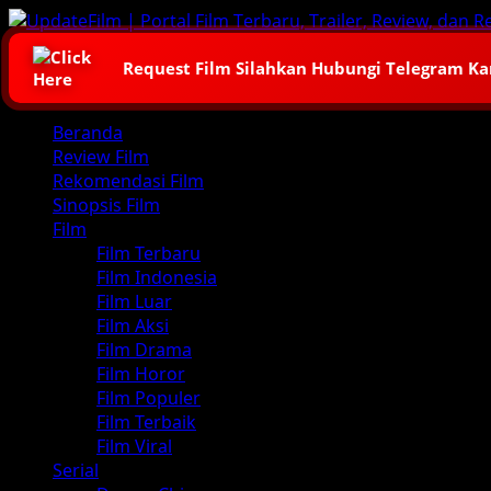
Skip
to
content
Request Film Silahkan Hubungi Telegram K
Primary
Beranda
Menu
Review Film
Rekomendasi Film
Sinopsis Film
Film
Film Terbaru
Film Indonesia
Film Luar
Film Aksi
Film Drama
Film Horor
Film Populer
Film Terbaik
Film Viral
Serial