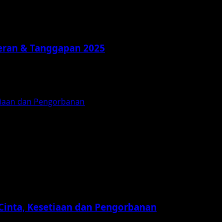
eran & Tanggapan 2025
Setelah hampir satu dekade sejak...
etiaan dan Pengorbanan
 Cinta, Kesetiaan dan Pengorbanan