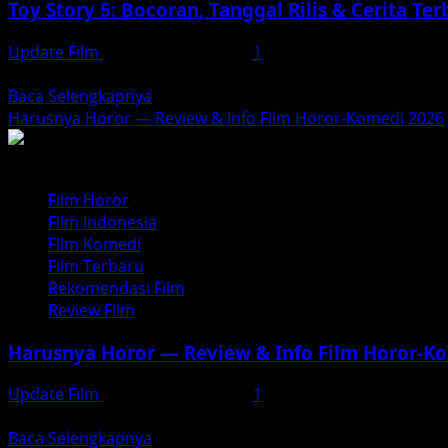
Toy Story 5: Bocoran, Tanggal Rilis & Cerita Ter
Keadilan
Kekuasaan
Update Film
November 30, 2025
1
2025
Toy Story 5: Petualangan Baru Woody & Buzz di Era Teknol
Read
Baca Selengkapnya
more
Harusnya Horor — Review & Info Film Horor-Komedi 2026
about
Toy
Story
Film Horor
5:
Film Indonesia
Bocoran,
Film Komedi
Tanggal
Film Terbaru
Rilis
Rekomendasi Film
&
Review Film
Cerita
Terbaru
Harusnya Horor — Review & Info Film Horor-K
dari
Pixar
Update Film
November 29, 2025
1
“Harusnya Horor”: Film Horor-Komedi Baru dari Reza Arap 
Read
Baca Selengkapnya