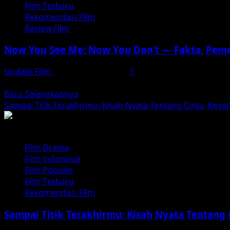
Film Terbaru
–
Rekomendasi Film
Adaptasi
Review Film
Thriller
Modern
Now You See Me: Now You Don’t — Fakta, Pem
Update Film
November 27, 2025
1
Now You See Me: Now You Don’t — Sekuel Penuh Ilusi 2025 
Read
Baca Selengkapnya
more
Sampai Titik Terakhirmu: Kisah Nyata Tentang Cinta, Kes
about
Now
You
Film Drama
See
Film Indonesia
Me:
Film Populer
Now
Film Terbaru
You
Rekomendasi Film
Don’t
—
Sampai Titik Terakhirmu: Kisah Nyata Tentang
Fakta,
Pemeran