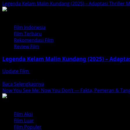
more
Legenda Kelam Malin Kundang (2025) – Adaptasi Thriller 
about
Harusnya
Horor
Film Indonesia
—
Film Terbaru
Review
Rekomendasi Film
&
Review Film
Info
Film
Legenda Kelam Malin Kundang (2025) – Adaptas
Horor-
Komedi
Update Film
November 28, 2025
2026
Film Legenda Kelam Malin Kundang (2025) hadir sebagai ad
Read
Baca Selengkapnya
more
Now You See Me: Now You Don’t — Fakta, Pemeran & Tan
about
Legenda
Kelam
Film Aksi
Malin
Film Luar
Kundang
Film Populer
(2025)