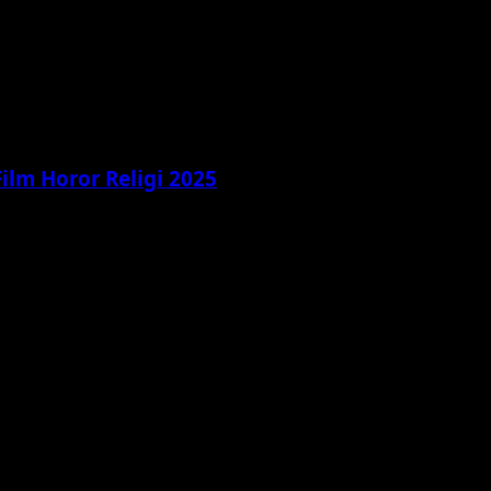
 Film Horor Religi 2025
psis, pemeran, pesan spiritual, dan respons penonton. Film ho