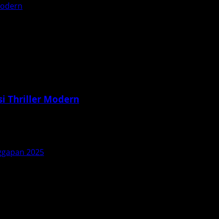
Modern
i Thriller Modern
aptasi modern penuh misteri dari kisah rakyat legendaris I
ggapan 2025