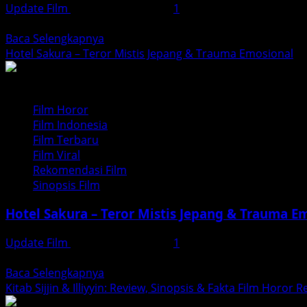
Update Film
November 26, 2025
1
&
Film “Sampai Titik Terakhirmu” angkat kisah nyata cinta d
Tanggapan
Read
Baca Selengkapnya
2025
more
Hotel Sakura – Teror Mistis Jepang & Trauma Emosional
about
Sampai
Titik
Film Horor
Terakhirmu:
Film Indonesia
Kisah
Film Terbaru
Nyata
Film Viral
Tentang
Rekomendasi Film
Cinta,
Sinopsis Film
Kesetiaan
dan
Hotel Sakura – Teror Mistis Jepang & Trauma E
Pengorbanan
Update Film
November 25, 2025
1
Film horor Hotel Sakura tayang 10 Juli 2025. Gabungan ter
Read
Baca Selengkapnya
more
Kitab Sijjin & Illiyyin: Review, Sinopsis & Fakta Film Horor R
about