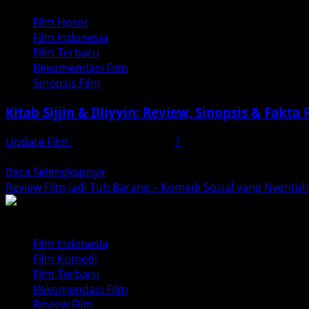
Hotel
Film Horor
Sakura
Film Indonesia
–
Film Terbaru
Teror
Rekomendasi Film
Mistis
Sinopsis Film
Jepang
&
Kitab Sijjin & Illiyyin: Review, Sinopsis & Fakta
Trauma
Emosional
Update Film
November 23, 2025
1
Saksikan ulasan lengkap Kitab Sijjin & Illiyyin (2025): sino
Read
Baca Selengkapnya
more
Review Film Jadi Tuh Barang – Komedi Sosial yang Nyentuh
about
Kitab
Sijjin
Film Indonesia
&
Film Komedi
Illiyyin:
Film Terbaru
Review,
Rekomendasi Film
Sinopsis
Review Film
&