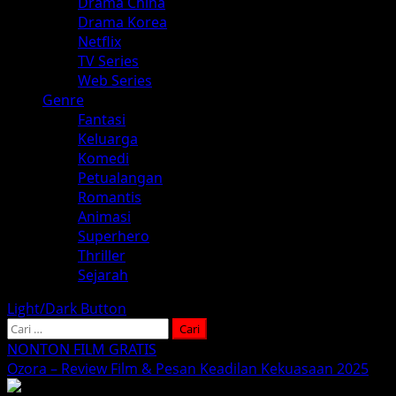
Drama China
Drama Korea
Netflix
TV Series
Web Series
Genre
Fantasi
Keluarga
Komedi
Petualangan
Romantis
Animasi
Superhero
Thriller
Sejarah
Light/Dark Button
Cari
untuk:
NONTON FILM GRATIS
Ozora – Review Film & Pesan Keadilan Kekuasaan 2025