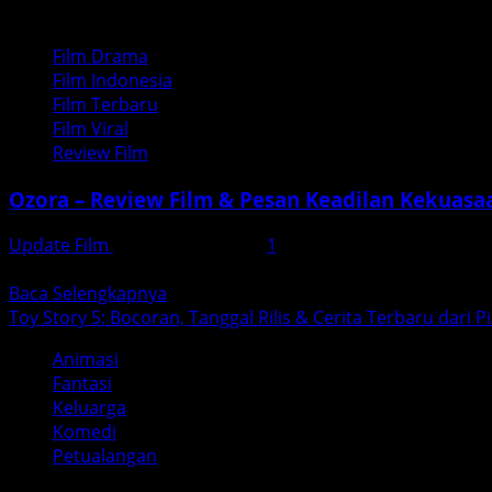
Film Drama
Film Indonesia
Film Terbaru
Film Viral
Review Film
Ozora – Review Film & Pesan Keadilan Kekuasa
Update Film
Desember 1, 2025
1
Ozora (2025) — Film yang Menguak Kekerasan, Kekuasaan, 
Read
Baca Selengkapnya
more
Toy Story 5: Bocoran, Tanggal Rilis & Cerita Terbaru dari P
about
Animasi
Ozora
Fantasi
–
Keluarga
Review
Komedi
Film
Petualangan
&
Pesan