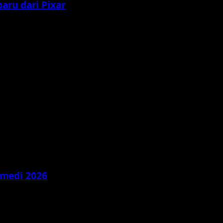
baru dari Pixar
ogi Poros Baru: Mainan Lawas vs Teknologi...
omedi 2026
Tahun 2026 akan jadi tahun menarik bagi pecinta film...