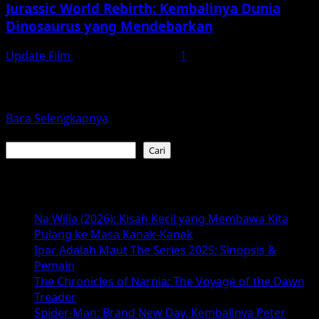
Jurassic World Rebirth: Kembalinya Dunia
Dinosaurus yang Mendebarkan
Update Film
November 19, 2025
1
Jurassic World Rebirth hadir dengan petualangan baru,
dinosaurus yang lebih canggih, dan cerita yang mengikat.
Simak review...
Read
Baca Selengkapnya
more
Cari
about
Cari
Jurassic
World
Baca Juga :
Rebirth:
Kembalinya
Na Willa (2026): Kisah Kecil yang Membawa Kita
Dunia
Pulang ke Masa Kanak-Kanak
Dinosaurus
Ipar Adalah Maut The Series 2025: Sinopsis &
yang
Pemain
Mendebarkan
The Chronicles of Narnia: The Voyage of the Dawn
Treader
Spider-Man: Brand New Day, Kembalinya Peter