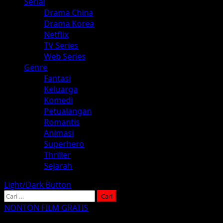
Serial
Drama China
Drama Korea
Netflix
TV Series
Web Series
Genre
Fantasi
Keluarga
Komedi
Petualangan
Romantis
Animasi
Superhero
Thriller
Sejarah
Light/Dark Button
Cari
untuk:
NONTON FILM GRATIS