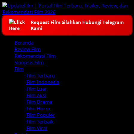
Skip
to
content
Request Film Silahkan Hubungi Telegram
Kami
Primary
Beranda
Menu
Review Film
Rekomendasi Film
Sinopsis Film
Film
Film Terbaru
Film Indonesia
Film Luar
Film Aksi
Film Drama
Film Horor
Film Populer
Film Terbaik
Film Viral