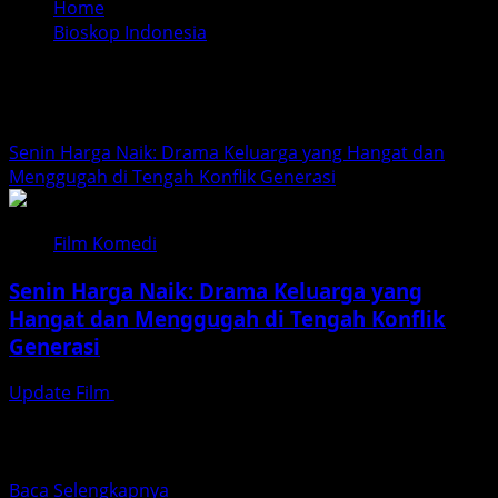
Home
Bioskop Indonesia
Bioskop Indonesia
Senin Harga Naik: Drama Keluarga yang Hangat dan
Menggugah di Tengah Konflik Generasi
Film Komedi
Senin Harga Naik: Drama Keluarga yang
Hangat dan Menggugah di Tengah Konflik
Generasi
Update Film
Juli 22, 2026
updatefilm.org – Senin Harga Naik berhasil memadukan
drama keluarga yang kuat dengan sentuhan komedi
ringan yang pas....
Read
Baca Selengkapnya