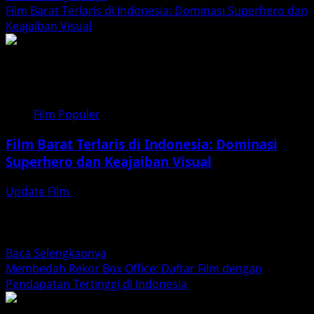
more
Film Barat Terlaris di Indonesia: Dominasi Superhero dan
about
Keajaiban Visual
Senin
Harga
Naik:
Drama
Keluarga
Film Populer
yang
Hangat
Film Barat Terlaris di Indonesia: Dominasi
dan
Superhero dan Keajaiban Visual
Menggugah
di
Update Film
Maret 29, 2026
Tengah
Pasar bioskop Indonesia telah berkembang menjadi
Konflik
salah satu kekuatan besar di Asia Tenggara. Penonton
Generasi
Indonesia memiliki selera...
Read
Baca Selengkapnya
more
Membedah Rekor Box Office: Daftar Film dengan
about
Pendapatan Tertinggi di Indonesia
Film
Barat