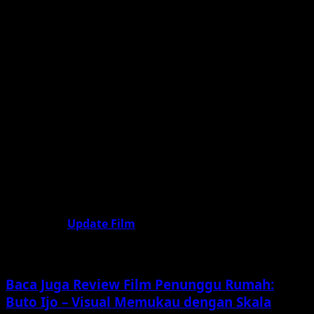
serta pesan moral yang kuat menjadikannya lebih dari
sekadar film drama biasa. Ini adalah pengingat bagi kita
semua bahwa dalam mengejar kesuksesan, jangan
pernah melupakan akar dan orang-orang yang telah
mendukung kita dari titik nol.
Kisah Satria adalah kisah kita semua. Kisah tentang
kegigihan, air mata, dan harapan yang tidak pernah
padam. Sampai bertemu di bioskop pada tahun 2026
dan bersiaplah untuk terhanyut dalam perjalanan
emosional yang luar biasa ini. Kesuksesan menanti bagi
mereka yang berani berjuang dan tetap setia pada janji
mereka.
Ikuti terus
Update Film
untuk semua info terbaru,
sinopsis lengkap, dan rekomendasi tontonan terbaik
2026
Baca Juga Review Film Penunggu Rumah:
Buto Ijo – Visual Memukau dengan Skala