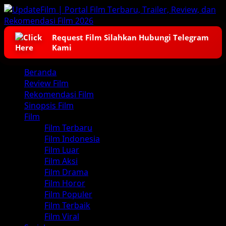
Skip
to
content
Request Film Silahkan Hubungi Telegram
Kami
Primary
Beranda
Menu
Review Film
Rekomendasi Film
Sinopsis Film
Film
Film Terbaru
Film Indonesia
Film Luar
Film Aksi
Film Drama
Film Horor
Film Populer
Film Terbaik
Film Viral