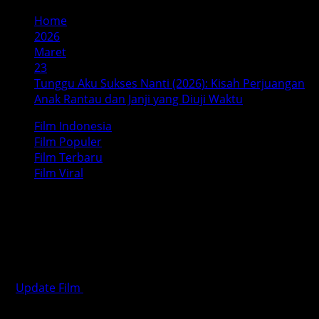
Home
2026
Maret
23
Tunggu Aku Sukses Nanti (2026): Kisah Perjuangan
Anak Rantau dan Janji yang Diuji Waktu
Film Indonesia
Film Populer
Film Terbaru
Film Viral
Tunggu Aku Sukses Nanti (2026):
Kisah Perjuangan Anak Rantau dan
Janji yang Diuji Waktu
Update Film
Maret 23, 2026
6 minutes read