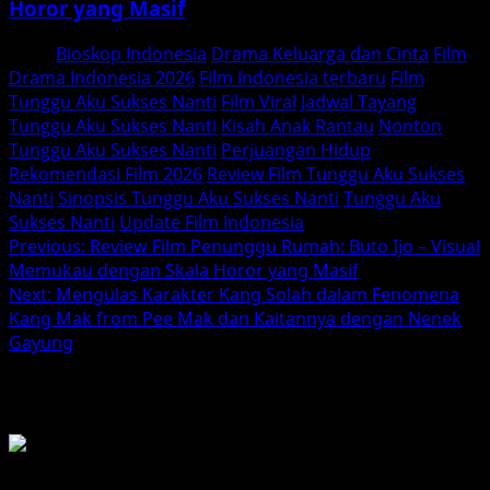
Horor yang Masif
Tags:
Bioskop Indonesia
Drama Keluarga dan Cinta
Film
Drama Indonesia 2026
Film Indonesia terbaru
Film
Tunggu Aku Sukses Nanti
Film Viral
Jadwal Tayang
Tunggu Aku Sukses Nanti
Kisah Anak Rantau
Nonton
Tunggu Aku Sukses Nanti
Perjuangan Hidup
Rekomendasi Film 2026
Review Film Tunggu Aku Sukses
Nanti
Sinopsis Tunggu Aku Sukses Nanti
Tunggu Aku
Sukses Nanti
Update Film Indonesia
Post
Previous:
Review Film Penunggu Rumah: Buto Ijo – Visual
Memukau dengan Skala Horor yang Masif
navigation
Next:
Mengulas Karakter Kang Solah dalam Fenomena
Kang Mak from Pee Mak dan Kaitannya dengan Nenek
Gayung
BACA JUGA