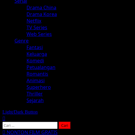
Serial
Drama China
Drama Korea
Netflix
TV Series
Web Series
Genre
Fantasi
Keluarga
Komedi
Petualangan
Romantis
Animasi
Superhero
Thriller
Sejarah
Light/Dark Button
Cari
untuk:
NONTON FILM GRATIS