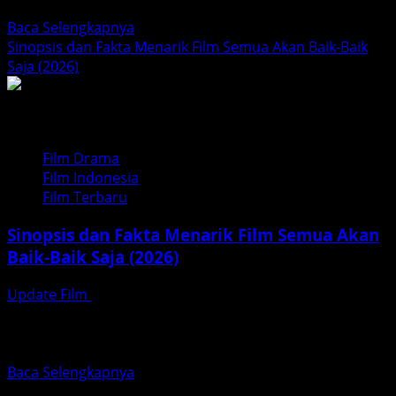
Ibu...
Read
Baca Selengkapnya
more
Sinopsis dan Fakta Menarik Film Semua Akan Baik-Baik
about
Saja (2026)
Bila
Esok
Ibu
Tiada
Film Drama
Film Indonesia
Film Terbaru
Sinopsis dan Fakta Menarik Film Semua Akan
Baik-Baik Saja (2026)
Update Film
April 8, 2026
Baim Wong kembali membuktikan kepiawaiannya di kursi
sutradara melalui karya terbaru dari Tiger Wong
Entertainment. Kali ini,...
Read
Baca Selengkapnya
more
Cari