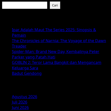
about
Cari
Sinopsis
dan
Baca Juga :
Fakta
Menarik
Ipar Adalah Maut The Series 2025: Sinopsis &
Film
Pemain
Semua
The Chronicles of Narnia: The Voyage of the Dawn
Akan
Treader
Baik-
Spider-Man: Brand New Day, Kembalinya Peter
Baik
Parker yang Patah Hati
Saja
GOBLIN 2: Teror Lama Bangkit dan Mengancam
(2026)
Keluarga Sara
Badut Gendong
Arsip
Agustus 2026
Juli 2026
Juni 2026