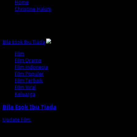
Home
Christine Hakim
Christine Hakim
Bila Esok Ibu Tiada
Film
Film Drama
Film Indonesia
Film Populer
Film Terbaik
Film Viral
Keluarga
Bila Esok Ibu Tiada
Update Film
Juni 23, 2026
Bila Esok Ibu Tiada (2024): Drama Keluarga yang
Menyentuh Hati dan Membuat Kita Refleksi tentang Cinta