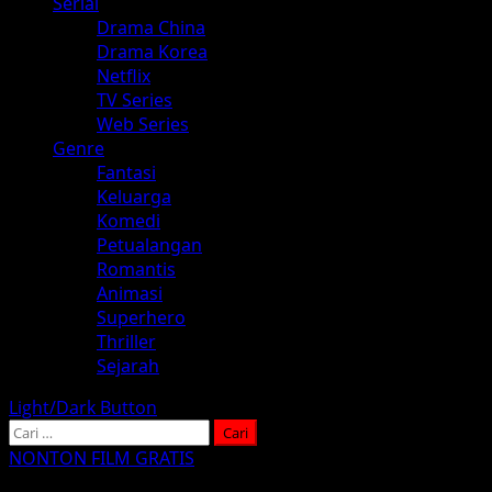
Serial
Drama China
Drama Korea
Netflix
TV Series
Web Series
Genre
Fantasi
Keluarga
Komedi
Petualangan
Romantis
Animasi
Superhero
Thriller
Sejarah
Light/Dark Button
Cari
untuk:
NONTON FILM GRATIS