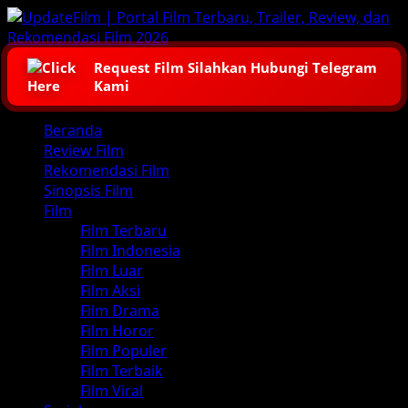
Skip
to
content
Request Film Silahkan Hubungi Telegram
Kami
Primary
Beranda
Menu
Review Film
Rekomendasi Film
Sinopsis Film
Film
Film Terbaru
Film Indonesia
Film Luar
Film Aksi
Film Drama
Film Horor
Film Populer
Film Terbaik
Film Viral