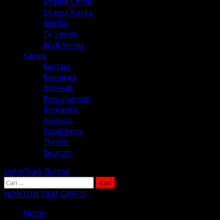
Drama China
Drama Korea
Netflix
TV Series
Web Series
Genre
Fantasi
Keluarga
Komedi
Petualangan
Romantis
Animasi
Superhero
Thriller
Sejarah
Light/Dark Button
Cari
untuk:
NONTON FILM GRATIS
Home