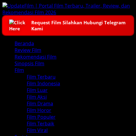
Skip
to
content
Request Film Silahkan Hubungi Telegram
Kami
Primary
Beranda
Menu
Review Film
Rekomendasi Film
Sinopsis Film
Film
Film Terbaru
Film Indonesia
Film Luar
Film Aksi
Film Drama
Film Horor
Film Populer
Film Terbaik
Film Viral