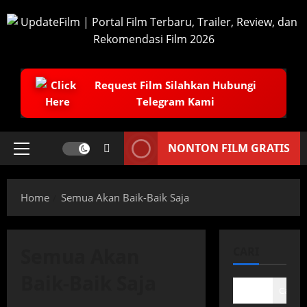
Skip
to
content
Request Film Silahkan Hubungi
Telegram Kami
NONTON FILM GRATIS
Primary
Menu
Home
Semua Akan Baik-Baik Saja
Semua Akan
CARI
Baik-Baik Saja
Cari