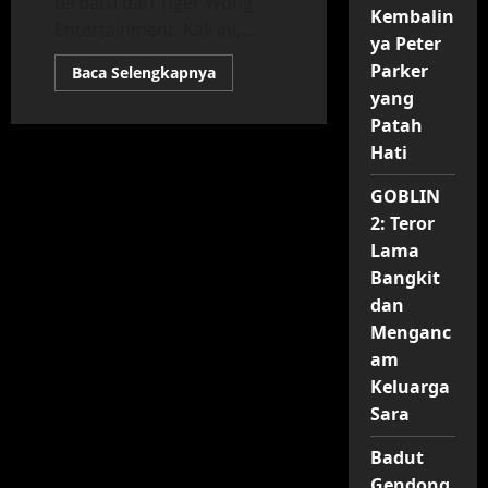
terbaru dari Tiger Wong
Kembalin
Entertainment. Kali ini,...
ya Peter
Parker
Read
Baca Selengkapnya
more
yang
about
Sinopsis
Patah
dan
Fakta
Hati
Menarik
Film
Semua
GOBLIN
Akan
2: Teror
Baik-
Baik
Lama
Saja
(2026)
Bangkit
dan
Menganc
am
Keluarga
Sara
Badut
Gendong