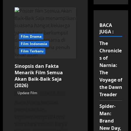
BACA
JUGA :
Film Drama
The
Film Indonesia
Chronicle
Film Terbaru
s of
Narnia:
Sinopsis dan Fakta
Menarik Film Semua
The
Akan Baik-Baik Saja
Voyage of
(2026)
the Dawn
Update Film
April 8, 2026
Treader
Baim Wong kembali
Spider-
membuktikan
Man:
kepiawaiannya di kursi
Brand
sutradara melalui karya
New Day,