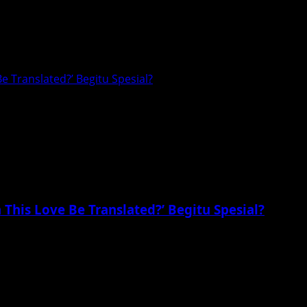
 Translated?’ Begitu Spesial?
his Love Be Translated?’ Begitu Spesial?
rukan, namun Can This Love Be Translated? menawarkan pen