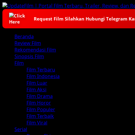
Skip
to
content
Request Film Silahkan Hubungi Telegram K
Primary
Beranda
Menu
Review Film
Rekomendasi Film
Sinopsis Film
Film
Film Terbaru
Film Indonesia
Film Luar
Film Aksi
Film Drama
Film Horor
Film Populer
Film Terbaik
Film Viral
Serial