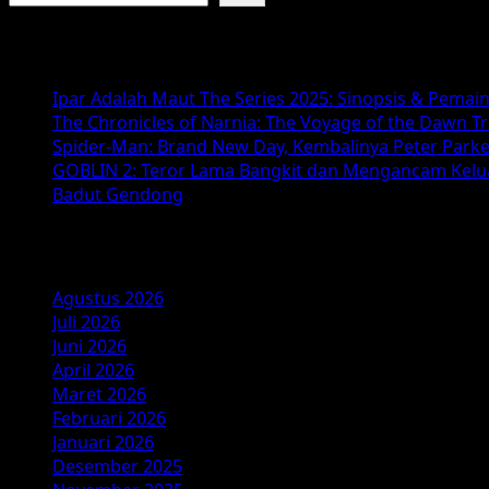
Cinta
Melampaui
Baca Juga :
Kata:
Apa
Ipar Adalah Maut The Series 2025: Sinopsis & Pemai
yang
The Chronicles of Narnia: The Voyage of the Dawn T
Membuat
Spider-Man: Brand New Day, Kembalinya Peter Parke
‘Can
GOBLIN 2: Teror Lama Bangkit dan Mengancam Kelu
This
Badut Gendong
Love
Be
Arsip
Translated?’
Begitu
Spesial?
Agustus 2026
Juli 2026
Juni 2026
April 2026
Maret 2026
Februari 2026
Januari 2026
Desember 2025