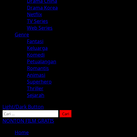
Drama China
Drama Korea
Netflix
TV Series
Web Series
Genre
Fantasi
Keluarga
Komedi
Petualangan
Romantis
Animasi
Superhero
Thriller
Sejarah
Light/Dark Button
Cari
untuk:
NONTON FILM GRATIS
Home