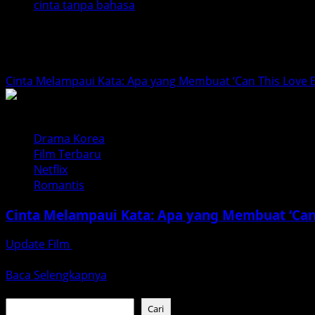
cinta tanpa bahasa
cinta tanpa bahasa
Cinta Melampaui Kata: Apa yang Membuat ‘Can This Love Be
Drama Korea
Film Terbaru
Netflix
Romantis
Cinta Melampaui Kata: Apa yang Membuat ‘Can T
Update Film
Januari 25, 2026
Dalam dunia perfilman, banyak cerita cinta yang mengha
Read
Baca Selengkapnya
more
Cari
about
Cari