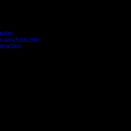
n
reader
r yang Patah Hati
arga Sara