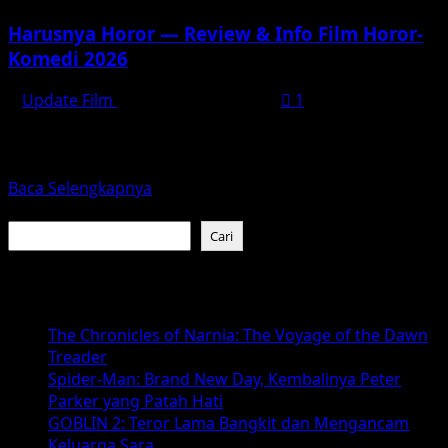
Harusnya Horor — Review & Info Film Horor-
Komedi 2026
Update Film
November 29, 2025
1
“Harusnya Horor”: Film Horor-Komedi Baru dari Reza
Arap Tahun 2026 akan jadi tahun menarik bagi pecinta
film...
Read
Baca Selengkapnya
more
Cari
about
Cari
Harusnya
Horor
Baca Juga :
—
Review
The Chronicles of Narnia: The Voyage of the Dawn
&
Treader
Info
Spider-Man: Brand New Day, Kembalinya Peter
Film
Parker yang Patah Hati
Horor-
GOBLIN 2: Teror Lama Bangkit dan Mengancam
Komedi
Keluarga Sara