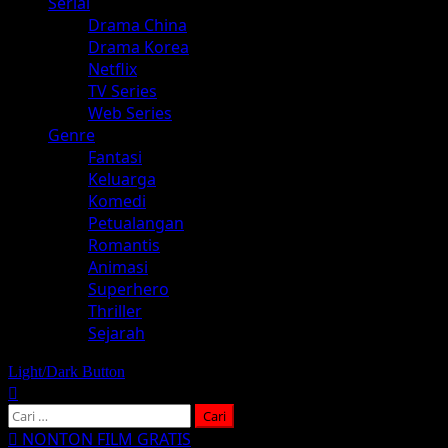
Serial
Drama China
Drama Korea
Netflix
TV Series
Web Series
Genre
Fantasi
Keluarga
Komedi
Petualangan
Romantis
Animasi
Superhero
Thriller
Sejarah
Light/Dark Button
Cari
untuk:
NONTON FILM GRATIS