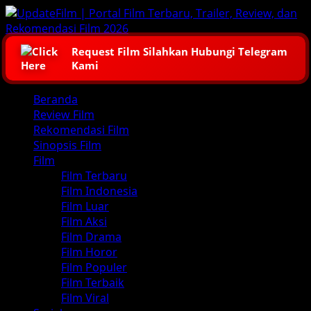
Skip
to
content
Request Film Silahkan Hubungi Telegram
Kami
Primary
Beranda
Menu
Review Film
Rekomendasi Film
Sinopsis Film
Film
Film Terbaru
Film Indonesia
Film Luar
Film Aksi
Film Drama
Film Horor
Film Populer
Film Terbaik
Film Viral