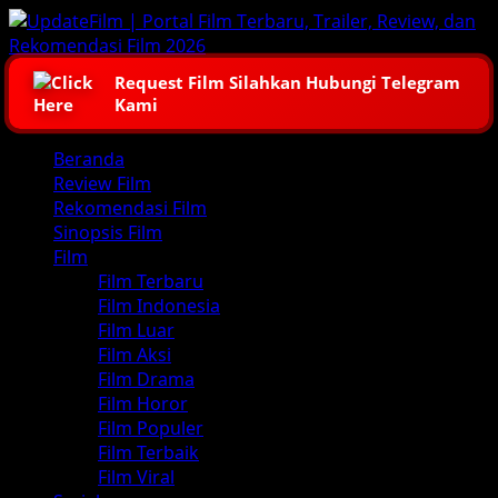
Skip
to
content
Request Film Silahkan Hubungi Telegram
Kami
Primary
Beranda
Menu
Review Film
Rekomendasi Film
Sinopsis Film
Film
Film Terbaru
Film Indonesia
Film Luar
Film Aksi
Film Drama
Film Horor
Film Populer
Film Terbaik
Film Viral