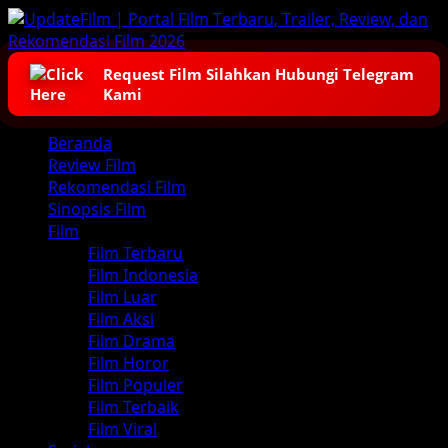
Skip
to
content
Request Film Silahkan Hubungi Telegram
Kami
Primary
Beranda
Menu
Review Film
Rekomendasi Film
Sinopsis Film
Film
Film Terbaru
Film Indonesia
Film Luar
Film Aksi
Film Drama
Film Horor
Film Populer
Film Terbaik
Film Viral