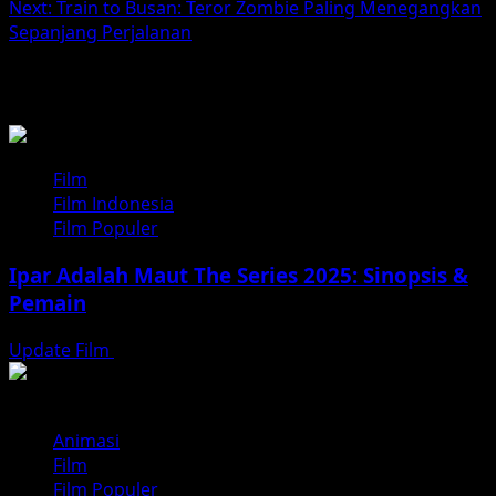
navigation
Next:
Train to Busan: Teror Zombie Paling Menegangkan
Sepanjang Perjalanan
BACA JUGA
Film
Film Indonesia
Film Populer
Ipar Adalah Maut The Series 2025: Sinopsis &
Pemain
Update Film
Agustus 8, 2026
Animasi
Film
Film Populer