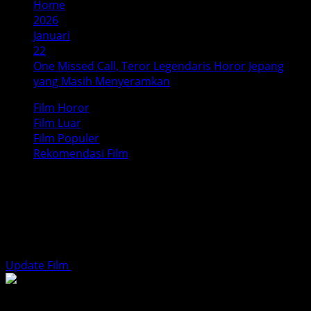
Home
2026
Januari
22
One Missed Call, Teror Legendaris Horor Jepang
yang Masih Menyeramkan
Film Horor
Film Luar
Film Populer
Rekomendasi Film
One Missed Call, Teror Legendaris
Horor Jepang yang Masih
Menyeramkan
Update Film
Januari 22, 2026
5 minutes read