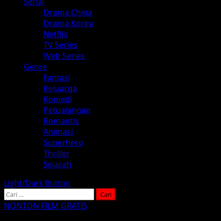
Serial
Drama China
Drama Korea
Netflix
TV Series
Web Series
Genre
Fantasi
Keluarga
Komedi
Petualangan
Romantis
Animasi
Superhero
Thriller
Sejarah
Light/Dark Button
Cari
untuk:
NONTON FILM GRATIS