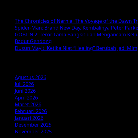
Missed
Baca Juga :
Call,
Teror
The Chronicles of Narnia: The Voyage of the Dawn T
Legendaris
Spider-Man: Brand New Day, Kembalinya Peter Parke
Horor
GOBLIN 2: Teror Lama Bangkit dan Mengancam Kelu
Jepang
Badut Gendong
yang
Dusun Mayit: Ketika Niat “Healing” Berubah Jadi Mi
Masih
Menyeramkan
Arsip
Agustus 2026
Juli 2026
Juni 2026
April 2026
Maret 2026
Februari 2026
Januari 2026
Desember 2025
November 2025