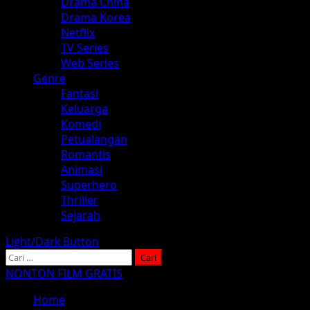
Drama China
Drama Korea
Netflix
TV Series
Web Series
Genre
Fantasi
Keluarga
Komedi
Petualangan
Romantis
Animasi
Superhero
Thriller
Sejarah
Light/Dark Button
Cari
untuk:
NONTON FILM GRATIS
Home