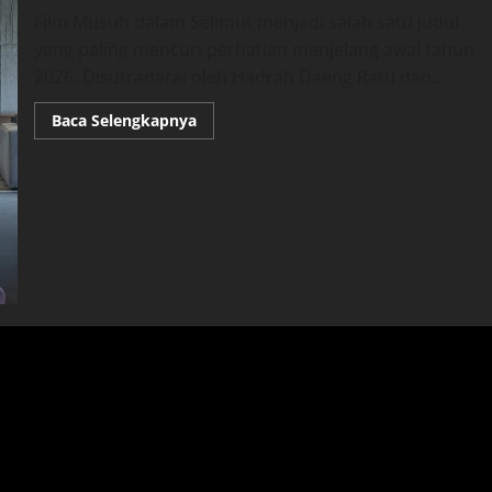
Film Musuh dalam Selimut menjadi salah satu judul
yang paling mencuri perhatian menjelang awal tahun
2026. Disutradarai oleh Hadrah Daeng Ratu dan...
Read
Baca Selengkapnya
more
about
Musuh
dalam
Selimut
(Film
2026):
Misteri
yang
Bikin
Penasaran