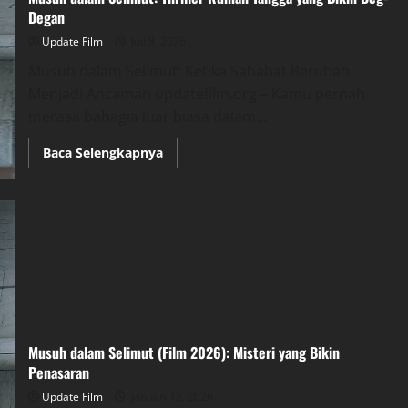
Degan
Update Film
Juli 8, 2026
Musuh dalam Selimut: Ketika Sahabat Berubah
Menjadi Ancaman updatefilm.org – Kamu pernah
merasa bahagia luar biasa dalam...
Read
Baca Selengkapnya
more
about
Musuh
dalam
Selimut:
Thriller
Rumah
Tangga
yang
Bikin
Deg-
Degan
Musuh dalam Selimut (Film 2026): Misteri yang Bikin
Penasaran
Update Film
Januari 12, 2026