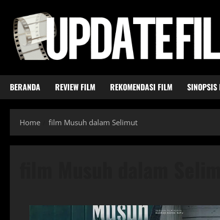
Skip
to
content
BERANDA
REVIEW FILM
REKOMENDASI FILM
SINOPSIS 
Home
film Musuh dalam Selimut
film Musuh dalam Seli