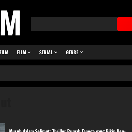
FILM
FILM
SERIAL
GENRE
mut
Musuh dalam Selimut: Thriller Rumah Tangga yang Bikin Deg-