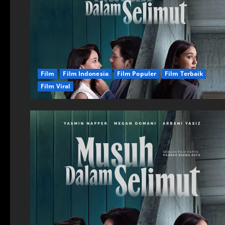
Film
Film Indonesia
Film Populer
Film Terbaik
Film Viral