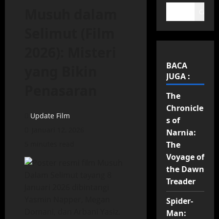
Musuh dalam
Cari
Selimut (Film
2026): Misteri
BACA
yang Bikin
JUGA :
Penasaran
The
Chronicle
Update Film
s of
Januari 12, 2026
Narnia:
5 minutes read
The
Voyage of
the Dawn
Treader
Spider-
Man: