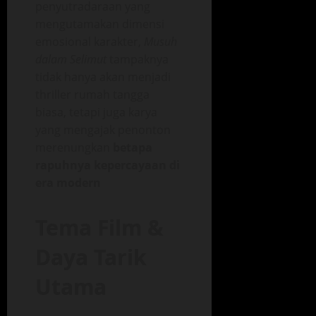
penyutradaraan yang
mengutamakan dimensi
emosional karakter,
Musuh
dalam Selimut
tampaknya
tidak hanya akan menjadi
thriller rumah tangga
biasa, tetapi juga karya
yang mengajak penonton
merenungkan
betapa
rapuhnya kepercayaan di
era modern
Tema Film &
Daya Tarik
Utama