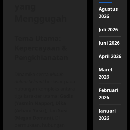
yang
Agustus
Menggugah
2026
Juli 2026
Tema Utama:
Juni 2026
Kepercayaan &
Pengkhianatan
April 2026
Maret
Dinamika cerita
Musuh
2026
dalam Selimut
berkisar pada
hubungan kompleks antara
Februari
tiga karakter utama:
Gadis
2026
(Yasmin Napper)
,
Dika
(Arbani Yasiz)
, dan
Susi
Januari
(Megan Domani)
. Di
2026
permukaan, hubungan