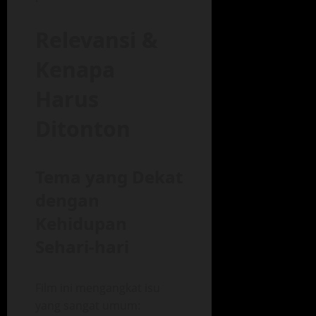
Relevansi &
Kenapa
Harus
Ditonton
Tema yang Dekat
dengan
Kehidupan
Sehari‑hari
Film ini mengangkat isu
yang sangat umum: