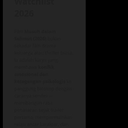
Watchlist
2026
Film
Musuh dalam
Selimut (2026)
bukan
sekadar film drama
keluarga atau thriller biasa.
Ia adalah karya yang
membawa
konflik
emosional dan
ketegangan psikologis
ke
panggung bioskop dengan
caranya sendiri —
membangun rasa
penasaran sejak trailer
pertama, mempermainkan
relasi antar karakter, dan