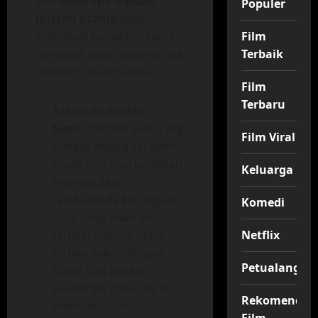
ada
beberapa lapisan
Populer
misteri utama
yang
membuat penonton terus
Film
menebak siapa sebenarnya
Terbaik
“musuh” dalam cerita:
Film
Terbaru
Relasi Gadis dan
Susi:
Interaksi awal yang
Film Viral
hangat antara karakter
Gadis dan Susi perlahan
Keluarga
menunjukkan
tanda‑tanda kecurigaan.
Komedi
Susi, yang awalnya
terlihat ramah, mulai
Netflix
terlalu dekat dengan
Petualangan
Gadis dan bahkan
suaminya, Dika. Hal ini
Rekomendas
memunculkan