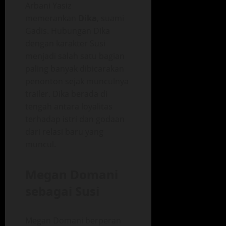
Arbani Yasiz
memerankan
Dika
, suami
Gadis. Hubungan Dika
dengan karakter Susi
menjadi salah satu bagian
paling banyak dibicarakan
penonton sejak munculnya
trailer. Dika berada di
tengah antara loyalitas
terhadap istri dan godaan
dari relasi baru yang
muncul.
Megan Domani
sebagai Susi
Megan Domani berperan