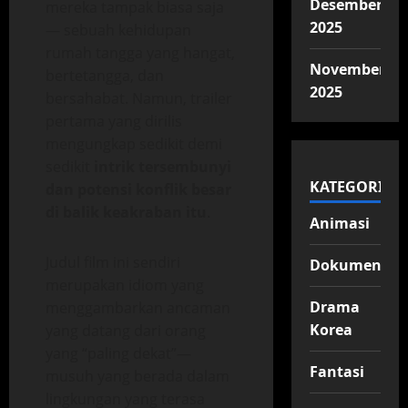
Desember
mereka tampak biasa saja
2025
— sebuah kehidupan
rumah tangga yang hangat,
November
bertetangga, dan
2025
bersahabat. Namun, trailer
pertama yang dirilis
mengungkap sedikit demi
sedikit
intrik tersembunyi
KATEGORI
dan potensi konflik besar
di balik keakraban itu
.
Animasi
Judul film ini sendiri
Dokumenter
merupakan idiom yang
Drama
menggambarkan ancaman
Korea
yang datang dari orang
yang “paling dekat”—
Fantasi
musuh yang berada dalam
lingkungan yang terasa