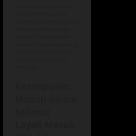
aktor muda yang populer
dan memiliki basis fans
kuat menjadi poin lain yang
membuat film ini sangat
dinanti. Chemistry antar
pemeran berperan penting
dalam membawa nuansa
emosional cerita yang
kompleks.
Kesimpulan:
Musuh dalam
Selimut
Layak Masuk