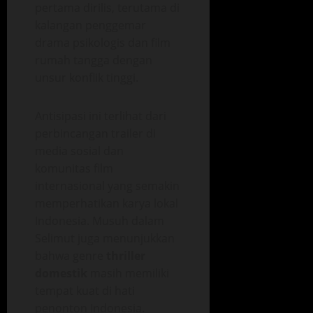
pertama dirilis, terutama di
kalangan penggemar
drama psikologis dan film
rumah tangga dengan
unsur konflik tinggi.
Antisipasi ini terlihat dari
perbincangan trailer di
media sosial dan
komunitas film
internasional yang semakin
memperhatikan karya lokal
Indonesia. Musuh dalam
Selimut juga menunjukkan
bahwa genre
thriller
domestik
masih memiliki
tempat kuat di hati
penonton Indonesia.