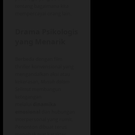
tentang bagaimana kita
mempercayai orang lain.
Drama Psikologis
yang Menarik
Berbeda dengan film
thriller konvensional yang
mengandalkan aksi atau
kekerasan,
Musuh dalam
Selimut
membangun
ketegangan
melalui
dinamika
emosional
dan hubungan
interpersonal yang rumit.
Penonton dibuat terus
menebak niat karakter