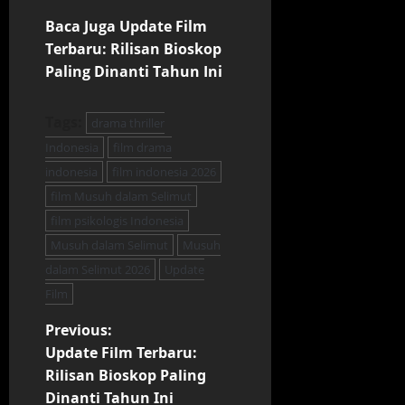
Baca Juga Update Film
Terbaru: Rilisan Bioskop
Paling Dinanti Tahun Ini
Tags:
drama thriller
Indonesia
film drama
indonesia
film indonesia 2026
film Musuh dalam Selimut
film psikologis Indonesia
Musuh dalam Selimut
Musuh
dalam Selimut 2026
Update
Film
P
Previous:
Update Film Terbaru:
o
Rilisan Bioskop Paling
Dinanti Tahun Ini