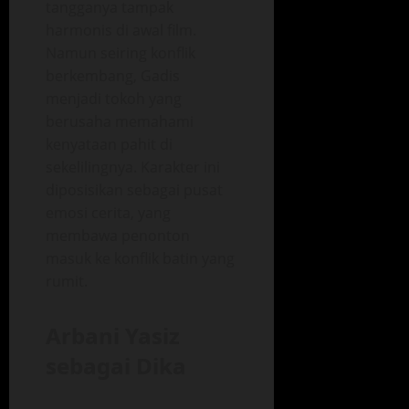
tangganya tampak
harmonis di awal film.
Namun seiring konflik
berkembang, Gadis
menjadi tokoh yang
berusaha memahami
kenyataan pahit di
sekelilingnya. Karakter ini
diposisikan sebagai pusat
emosi cerita, yang
membawa penonton
masuk ke konflik batin yang
rumit.
Arbani Yasiz
sebagai Dika