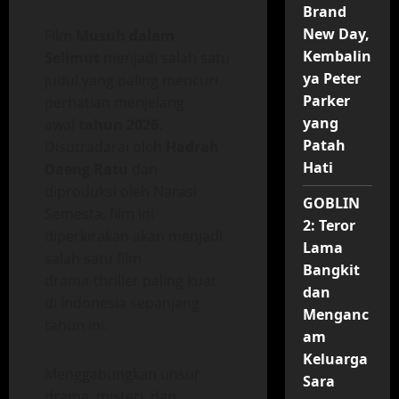
Brand
New Day,
Film
Musuh dalam
Kembalin
Selimut
menjadi salah satu
ya Peter
judul yang paling mencuri
Parker
perhatian menjelang
yang
awal
tahun 2026
.
Patah
Disutradarai oleh
Hadrah
Hati
Daeng Ratu
dan
diproduksi oleh Narasi
GOBLIN
Semesta, film ini
2: Teror
diperkirakan akan menjadi
Lama
salah satu film
Bangkit
drama‑thriller paling kuat
dan
di Indonesia sepanjang
Menganc
tahun ini.
am
Keluarga
Menggabungkan unsur
Sara
drama, misteri, dan