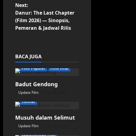
s
Next:
t
Danur: The Last Chapter
(Film 2026) — Sinopsis,
n
Pemeran & Jadwal Rilis
a
v
Film Horor
BACA JUGA
Film Indonesia
i
Film Populer
Film Viral
g
Badut Gendong
a
Update Film
Juli 30, 2026
Film Drama
Romantis
t
Thriller
i
Musuh dalam Selimut
Film Indonesia
Update Film
Juli 28, 2026
o
Film Populer
Rekomendasi Film