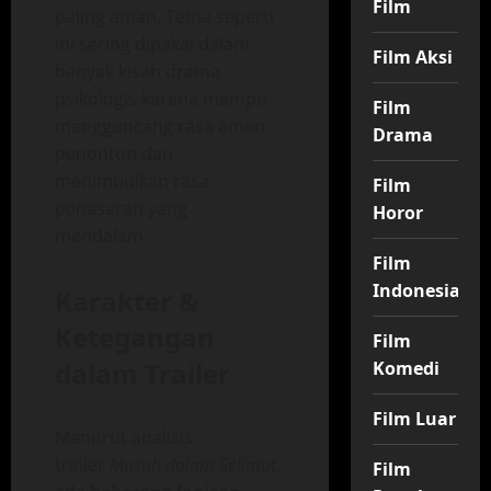
Film
paling aman. Tema seperti
ini sering dipakai dalam
Film Aksi
banyak kisah drama
psikologis karena mampu
Film
mengguncang rasa aman
Drama
penonton dan
menimbulkan rasa
Film
penasaran yang
Horor
mendalam.
Film
Indonesia
Karakter &
Ketegangan
Film
dalam Trailer
Komedi
Film Luar
Menurut analisis
trailer
Musuh dalam Selimut
,
Film