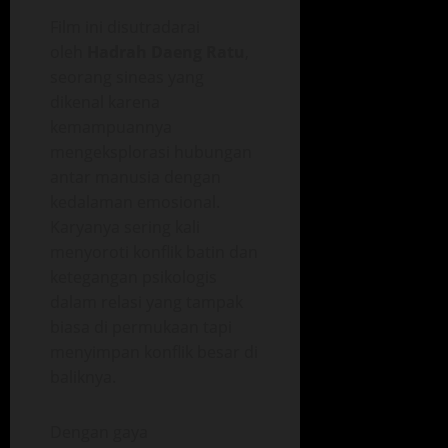
Film ini disutradarai
oleh
Hadrah Daeng Ratu
,
seorang sineas yang
dikenal karena
kemampuannya
mengeksplorasi hubungan
antar manusia dengan
kedalaman emosional.
Karyanya sering kali
menyoroti konflik batin dan
ketegangan psikologis
dalam relasi yang tampak
biasa di permukaan tapi
menyimpan konflik besar di
baliknya.
Dengan gaya