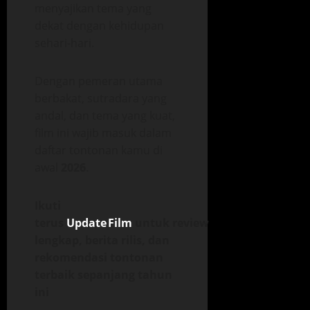
menyajikan tema yang
dekat dengan kehidupan
sehari‑hari.
Dengan pemeran utama
berbakat, sutradara yang
andal, dan tema yang kuat,
film ini wajib masuk dalam
daftar tontonan kamu di
awal
2026
.
Ikuti
terus
Update Film
untuk review
lengkap, berita rilis, dan
rekomendasi tontonan
terbaik sepanjang tahun
ini