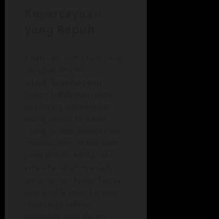
Kepercayaan
yang Rapuh
Salah satu tema kuat yang
diangkat film ini
adalah
kepercayaan
.
Dalam kehidupan nyata,
kita sering membiarkan
orang masuk ke dalam
ruang pribadi karena rasa
nyaman. Film ini bermain
pada titik ini: ketika rasa
aman berubah menjadi
ancaman. Ini bukan hanya
soal konflik antar karakter,
tetapi juga refleksi
psikologis yang dalam