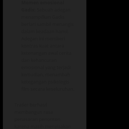
Momen emosional
Gadis:
Sebuah adegan
menampilkan Gadis
berlari sambil menangis
dalam keadaan hamil.
Adegan ini memberi
kontras kuat antara
ketenangan awal cerita
dan kehancuran
emosional yang terjadi
kemudian, menambah
ketegangan psikologis
film secara keseluruhan.
Trailer berhasil
membangun rasa
penasaran penonton
karena masih menyisakan