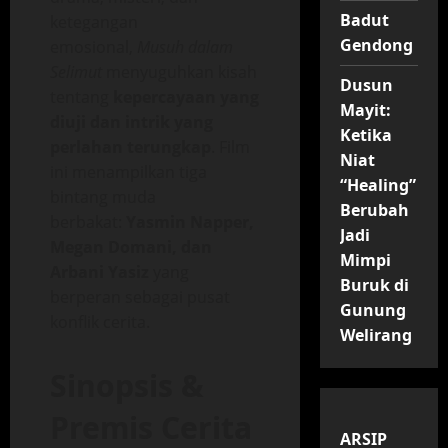
Badut
ketegangan
Gendong
emosional,
Musuh dalam
Selimut
menyuguhkan kisah
Dusun
tentang
kepercayaan yang
Mayit:
diuji dan intrik yang
Ketika
perlahan terungkap
. Film
Niat
ini menampilkan tiga
“Healing”
bintang muda
Berubah
berbakat:
Yasmin Napper,
Jadi
Megan Domani, dan
Mimpi
Arbani Yasiz
yang
Buruk di
berperan sebagai pusat
Gunung
konflik cerita.
Welirang
Sinopsis &
Premis Cerita
ARSIP