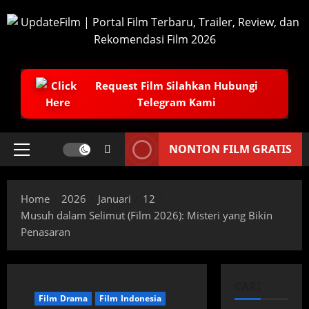
Skip
to
content
Request Film Silahkan Hubungi
Telegram Kami
NONTON FILM GRATIS
Primary
Menu
Home
2026
Januari
12
Musuh dalam Selimut (Film 2026): Misteri yang Bikin
Penasaran
CARI
Film Drama
Film Indonesia