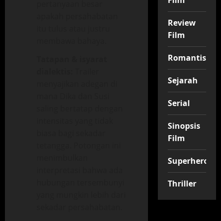
Film
pertanyaan besar
apakah persahabatan
Review
itu tulus atau justru
Film
membawa bahaya.
Romantis
Tatapan & isyarat
dialektis:
Trailer
Sejarah
menyajikan adegan di
mana Dika dan Susi
Serial
saling bertatap dengan
intensitas yang tidak
Sinopsis
biasa bagi sekadar
Film
tetangga. Potongan ini
menimbulkan
Superhero
interpretasi bahwa ada
hubungan tersembunyi
Thriller
yang mungkin lebih dari
sekadar persahabatan.