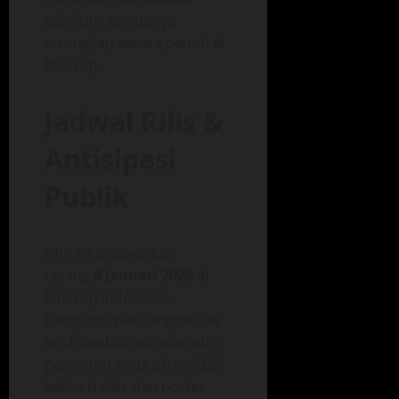
sebelum semuanya
terungkap secara penuh di
bioskop.
Jadwal Rilis &
Antisipasi
Publik
Film ini dijadwalkan
tayang
8 Januari 2026
di
bioskop Indonesia.
Pengumuman tanggal rilis
ini disambut antusias oleh
penonton sejak akhir 2025
ketika trailer dan poster