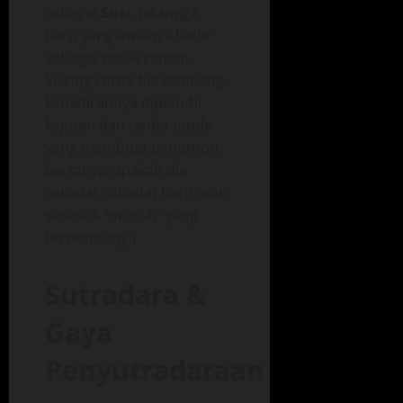
sebagai
Susi
, tetangga
baru yang awalnya hadir
sebagai sosok ramah.
Seiring cerita berkembang,
kehadirannya dipenuhi
kejutan dan tanda‑tanda
yang membuat penonton
bertanya: apakah dia
sekadar sahabat baru atau
sesosok “musuh” yang
tersembunyi?
Sutradara &
Gaya
Penyutradaraan