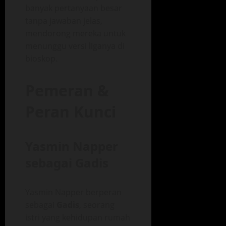
banyak pertanyaan besar
tanpa jawaban jelas,
mendorong mereka untuk
menunggu versi liganya di
bioskop.
Pemeran &
Peran Kunci
Yasmin Napper
sebagai Gadis
Yasmin Napper berperan
sebagai
Gadis
, seorang
istri yang kehidupan rumah