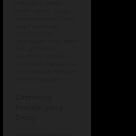
hubungan sosial dan
konflik internal — tetapi
diperlakukan dengan cara
yang dramatis dan
misterius. Ketika
kepercayaan runtuh, emosi
dan logika saling
bertabrakan sehingga
menciptakan pengalaman
menonton yang
tegang dan
menyentuh sekaligus
.
Chemistry
Pemain yang
Dipuji
Keputusan casting ketiga