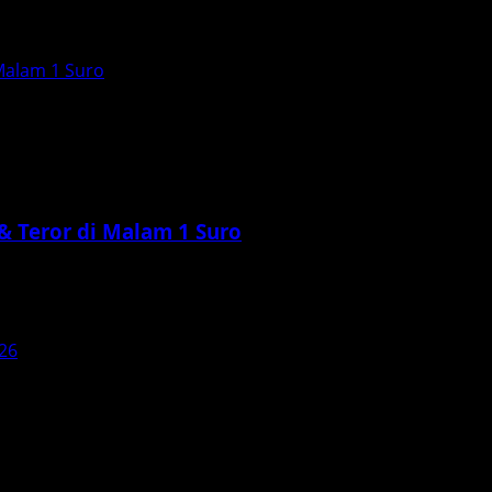
 Malam 1 Suro
 & Teror di Malam 1 Suro
ror Indonesia yang paling banyak dibicarakan menjelang awa
26