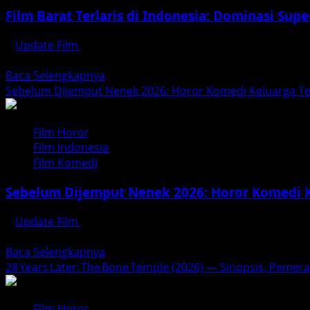
Setan
Film Barat Terlaris di Indonesia: Dominasi Sup
(2026):
Komedi
Update Film
Maret 29, 2026
Horor
Pasar bioskop Indonesia telah berkembang menjadi salah s
Mencekam
Read
Baca Selengkapnya
yang
more
Sebelum Dijemput Nenek 2026: Horor Komedi Keluarga Te
Dibintangi
about
Oki
Film
Rengga
Film Horor
Barat
dan
Film Indonesia
Terlaris
Ratu
Film Komedi
di
Felisha
Indonesia:
Sebelum Dijemput Nenek 2026: Horor Komedi K
Dominasi
Superhero
Update Film
Februari 12, 2026
dan
Film Sebelum Dijemput Nenek adalah salah satu rilisan film
Keajaiban
Read
Baca Selengkapnya
Visual
more
28 Years Later: The Bone Temple (2026) — Sinopsis, Pemer
about
Sebelum
Film Horor