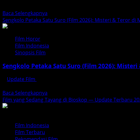
franchise...
Read
Baca Selengkapnya
more
Sengkolo Petaka Satu Suro (Film 2026): Misteri & Teror di
about
Spider‑Man:
Film Horor
Brand
Film Indonesia
New
Sinopsis Film
Day
(2026)
Sengkolo Petaka Satu Suro (Film 2026): Misteri
—
Babak
Update Film
Januari 15, 2026
Baru
Film Sengkolo Petaka Satu Suro menjadi salah satu film ho
Petualangan
Read
Baca Selengkapnya
Peter
more
Film yang Sedang Tayang di Bioskop — Update Terbaru 20
Parker
about
Sengkolo
Petaka
Film Indonesia
Satu
Film Terbaru
Suro
Rekomendasi Film