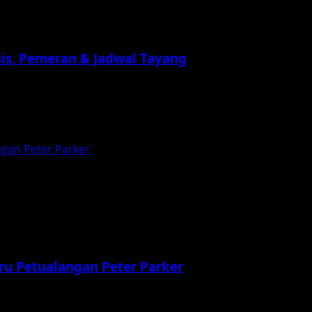
psis, Pemeran & Jadwal Tayang
se horor pasca apokaliptik yang telah berkembang sejak 28 Da
gan Peter Parker
ru Petualangan Peter Parker
l Cinematic Universe (MCU) ketika Spider‑Man: Brand Ne