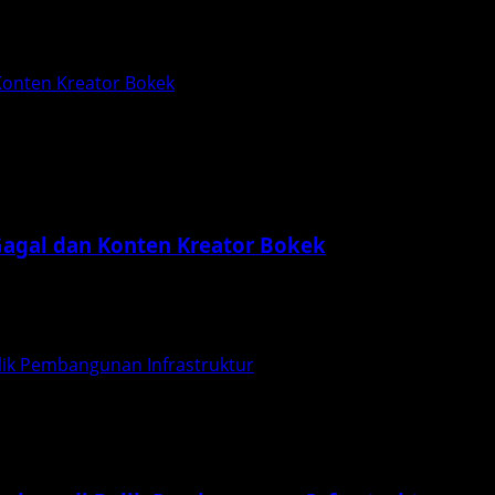
 salah satu adaptasi manga terbaik. Serial ini tidak...
Konten Kreator Bokek
 Gagal dan Konten Kreator Bokek
iran film Harusnya Horor yang resmi tayang mulai 2 April 2
ik Pembangunan Infrastruktur