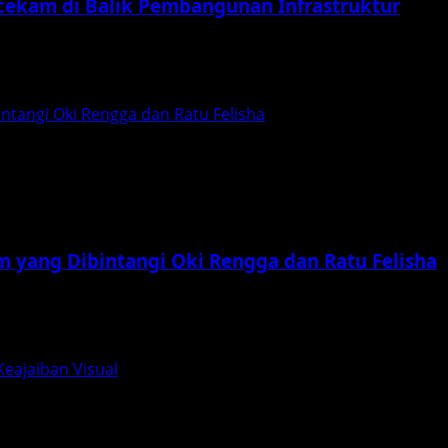
ekam di Balik Pembangunan Infrastruktur
ngan yang sangat pesat. Tahun ini, para pencinta film horo
ntangi Oki Rengga dan Ratu Felisha
m yang Dibintangi Oki Rengga dan Ratu Felisha
k dengan munculnya kabar mengenai perilisan film terbaru 
Keajaiban Visual