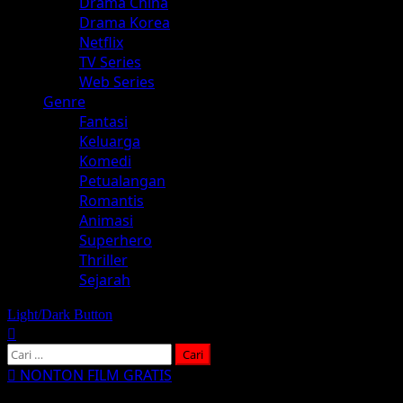
Drama China
Drama Korea
Netflix
TV Series
Web Series
Genre
Fantasi
Keluarga
Komedi
Petualangan
Romantis
Animasi
Superhero
Thriller
Sejarah
Light/Dark Button
Cari
untuk:
NONTON FILM GRATIS