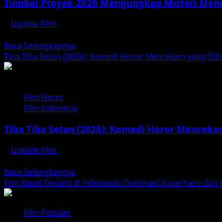
di
Tumbal Proyek 2026 Mengungkap Misteri Menc
Epik
2026
Hantu
Update Film
April 9, 2026
Gagal
Industri film horor Indonesia terus menunjukkan perkemba
dan
Read
Baca Selengkapnya
Konten
more
Tiba Tiba Setan (2026): Komedi Horor Mencekam yang Dibi
Kreator
about
Bokek
Tumbal
Proyek
Film Horor
2026
Film Indonesia
Mengungkap
Misteri
Tiba Tiba Setan (2026): Komedi Horor Menceka
Mencekam
di
Update Film
April 4, 2026
Balik
Antusiasme pecinta film horor Indonesia kembali memunca
Pembangunan
Read
Baca Selengkapnya
Infrastruktur
more
Film Barat Terlaris di Indonesia: Dominasi Superhero dan 
about
Tiba
Film Populer
Tiba