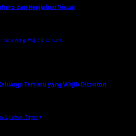
erhero dan Keajaiban Visual
atu kekuatan besar di Asia Tenggara. Penonton Indonesia me
rbaru yang Wajib Ditonton
eluarga Terbaru yang Wajib Ditonton
 Indonesia yang paling dinanti pada awal tahun 2026....
an & Jadwal Tayang