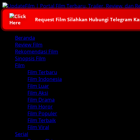
Skip
to
content
Request Film Silahkan Hubungi Telegram K
Primary
Beranda
Menu
Review Film
Rekomendasi Film
Sinopsis Film
Film
Film Terbaru
Film Indonesia
Film Luar
Film Aksi
Film Drama
Film Horor
Film Populer
Film Terbaik
Film Viral
Serial