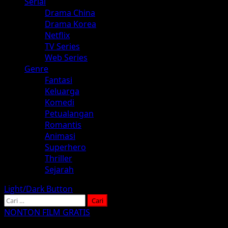
Serial
Drama China
Drama Korea
Netflix
TV Series
Web Series
Genre
Fantasi
Keluarga
Komedi
Petualangan
Romantis
Animasi
Superhero
Thriller
Sejarah
Light/Dark Button
Cari
untuk:
NONTON FILM GRATIS