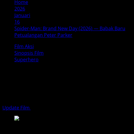
Home
2026
Januari
16
Spider‑Man: Brand New Day (2026) — Babak Baru
Petualangan Peter Parker
Film Aksi
Sinopsis Film
Superhero
Spider‑Man: Brand New Day (2026)
— Babak Baru Petualangan Peter
Parker
Update Film
Januari 16, 2026
5 minutes read