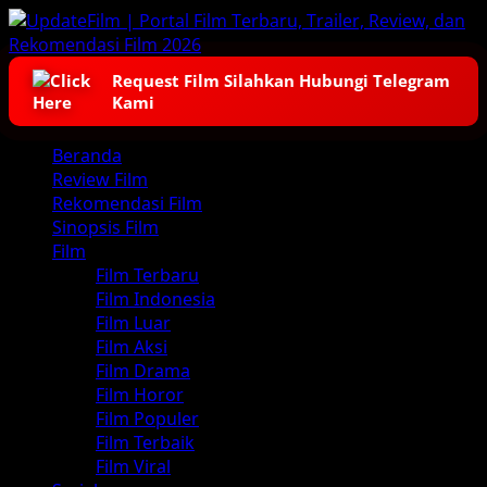
Skip
to
content
Request Film Silahkan Hubungi Telegram
Kami
Primary
Beranda
Menu
Review Film
Rekomendasi Film
Sinopsis Film
Film
Film Terbaru
Film Indonesia
Film Luar
Film Aksi
Film Drama
Film Horor
Film Populer
Film Terbaik
Film Viral