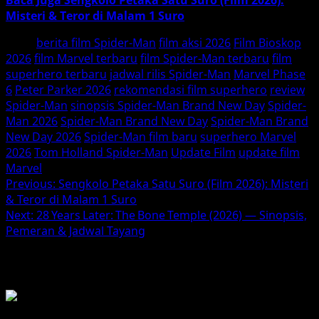
Misteri & Teror di Malam 1 Suro
Tags:
berita film Spider-Man
film aksi 2026
Film Bioskop
2026
film Marvel terbaru
film Spider-Man terbaru
film
superhero terbaru
jadwal rilis Spider-Man
Marvel Phase
6
Peter Parker 2026
rekomendasi film superhero
review
Spider-Man
sinopsis Spider-Man Brand New Day
Spider-
Man 2026
Spider-Man Brand New Day
Spider-Man Brand
New Day 2026
Spider-Man film baru
superhero Marvel
2026
Tom Holland Spider-Man
Update Film
update film
Marvel
Post
Previous:
Sengkolo Petaka Satu Suro (Film 2026): Misteri
& Teror di Malam 1 Suro
navigation
Next:
28 Years Later: The Bone Temple (2026) — Sinopsis,
Pemeran & Jadwal Tayang
BACA JUGA