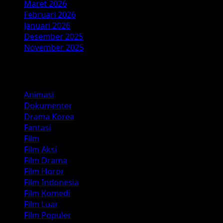
Maret 2026
Februari 2026
Januari 2026
Desember 2025
November 2025
Kategori
Animasi
Dokumenter
Drama Korea
Fantasi
Film
Film Aksi
Film Drama
Film Horor
Film Indonesia
Film Komedi
Film Luar
Film Populer