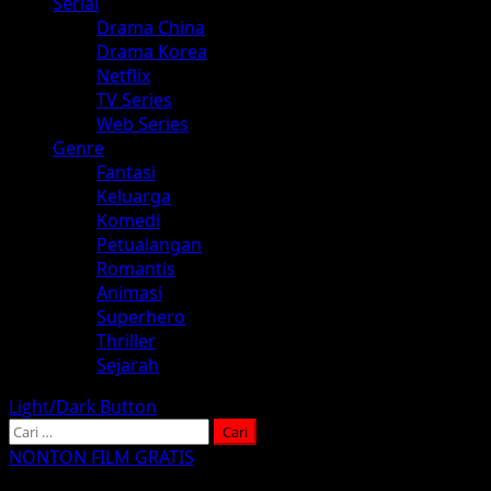
Serial
Drama China
Drama Korea
Netflix
TV Series
Web Series
Genre
Fantasi
Keluarga
Komedi
Petualangan
Romantis
Animasi
Superhero
Thriller
Sejarah
Light/Dark Button
Cari
untuk:
NONTON FILM GRATIS