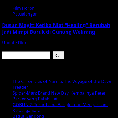
Film Horor
Petualangan
Dusun Mayit: Ketika Niat “Healing” Berubah
Jadi Mimpi Buruk di Gunung Welirang
Update Film
Juli 29, 2026
Cari
Cari
Baca Juga :
The Chronicles of Narnia: The Voyage of the Dawn
Treader
Spider-Man: Brand New Day, Kembalinya Peter
Parker yang Patah Hati
GOBLIN 2: Teror Lama Bangkit dan Mengancam
Keluarga Sara
Badut Gendong