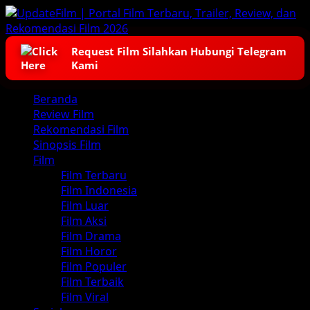
Skip
to
content
Request Film Silahkan Hubungi Telegram
Kami
Primary
Beranda
Menu
Review Film
Rekomendasi Film
Sinopsis Film
Film
Film Terbaru
Film Indonesia
Film Luar
Film Aksi
Film Drama
Film Horor
Film Populer
Film Terbaik
Film Viral