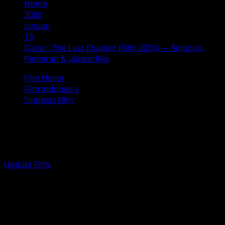
Home
2026
Januari
13
Danur: The Last Chapter (Film 2026) — Sinopsis,
Pemeran & Jadwal Rilis
Film Horor
Film Indonesia
Sinopsis Film
Danur: The Last Chapter (Film 2026)
— Sinopsis, Pemeran & Jadwal Rilis
Update Film
Januari 13, 2026
5 minutes read