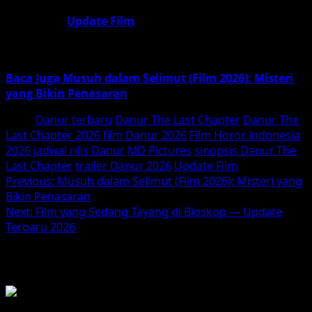
Ikuti terus
Update Film
untuk sinopsis detil, ulasan
lengkap, dan kabar terbaru seputar jadwal rilis serta
review
Danur: The Last Chapter
.
Baca Juga Musuh dalam Selimut (Film 2026): Misteri
yang Bikin Penasaran
Tags:
Danur terbaru
Danur The Last Chapter
Danur The
Last Chapter 2026
film Danur 2026
Film Horor Indonesia
2026
jadwal rilis Danur
MD Pictures
sinopsis Danur The
Last Chapter
trailer Danur 2026
Update Film
Post
Previous:
Musuh dalam Selimut (Film 2026): Misteri yang
Bikin Penasaran
navigation
Next:
Film yang Sedang Tayang di Bioskop — Update
Terbaru 2026
BACA JUGA