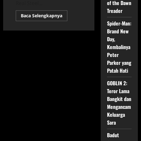
of the Dawn
Real Steel...
Treader
Read
Baca Selengkapnya
more
Spider-Man:
about
Real
Brand New
Steel:
Ketika
Day,
Robot
Menjadi
Kembalinya
Jagoan
Peter
Parker yang
Patah Hati
GOBLIN 2:
Teror Lama
Bangkit dan
Mengancam
Keluarga
Sara
Badut