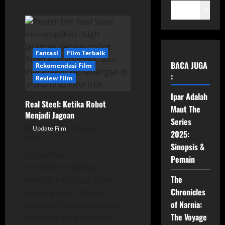
Cari
Fantasi
Film Terbaik
BACA JUGA
Rekomendasi Film
:
Review Film
Ipar Adalah
Real Steel: Ketika Robot
Maut The
Menjadi Jagoan
Series
Update Film
Januari 19,
2025:
2026
Sinopsis &
Updatefilm
Pemain
mempersembahkan
The
sebuah kisah luar biasa
Chronicles
tentang masa depan,
of Narnia:
teknologi, dan hubungan
The Voyage
manusia dengan mesin.