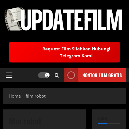
Skip
to
content
Request Film Silahkan Hubungi
Telegram Kami
NONTON FILM GRATIS
Primary
Menu
Home
film robot
film robot
CARI