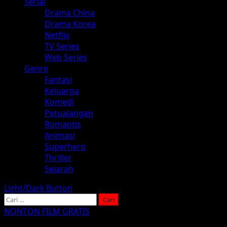
Serial
Drama China
Drama Korea
Netflix
TV Series
Web Series
Genre
Fantasi
Keluarga
Komedi
Petualangan
Romantis
Animasi
Superhero
Thriller
Sejarah
Light/Dark Button
Cari
untuk:
NONTON FILM GRATIS