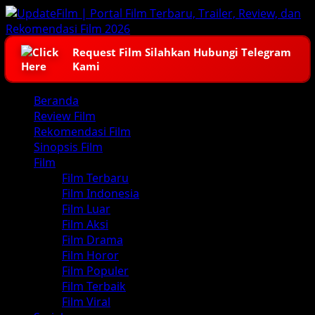
Skip
to
content
Request Film Silahkan Hubungi Telegram
Kami
Primary
Beranda
Menu
Review Film
Rekomendasi Film
Sinopsis Film
Film
Film Terbaru
Film Indonesia
Film Luar
Film Aksi
Film Drama
Film Horor
Film Populer
Film Terbaik
Film Viral