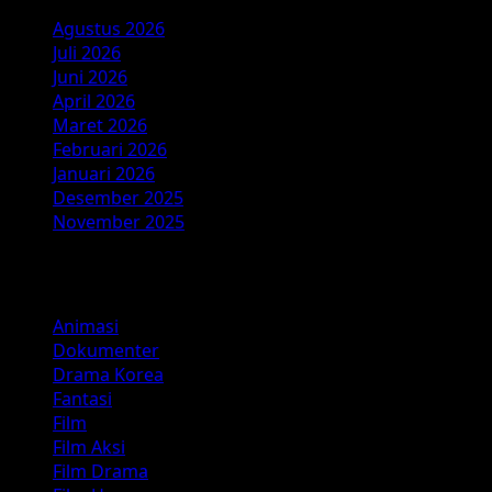
Agustus 2026
Juli 2026
Juni 2026
April 2026
Maret 2026
Februari 2026
Januari 2026
Desember 2025
November 2025
Kategori
Animasi
Dokumenter
Drama Korea
Fantasi
Film
Film Aksi
Film Drama