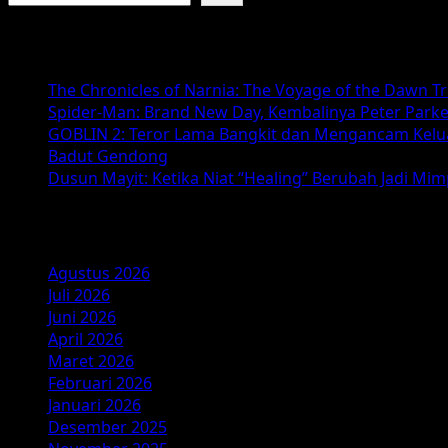
Kitab
Sijjin
Baca Juga :
&
Illiyyin:
The Chronicles of Narnia: The Voyage of the Dawn T
Review,
Spider-Man: Brand New Day, Kembalinya Peter Parke
Sinopsis
GOBLIN 2: Teror Lama Bangkit dan Mengancam Kelu
&
Badut Gendong
Fakta
Dusun Mayit: Ketika Niat “Healing” Berubah Jadi Mi
Film
Horor
Arsip
Religi
2025
Agustus 2026
Juli 2026
Juni 2026
April 2026
Maret 2026
Februari 2026
Januari 2026
Desember 2025