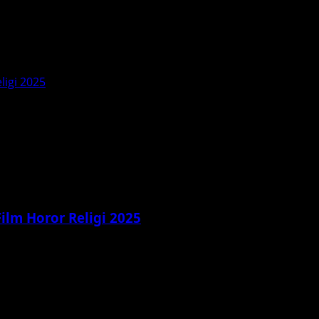
eligi 2025
 Film Horor Religi 2025
psis, pemeran, pesan spiritual, dan respons penonton. Film ho