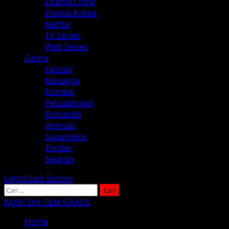
Drama China
Drama Korea
Netflix
TV Series
Web Series
Genre
Fantasi
Keluarga
Komedi
Petualangan
Romantis
Animasi
Superhero
Thriller
Sejarah
Light/Dark Button
Cari
untuk:
NONTON FILM GRATIS
Home