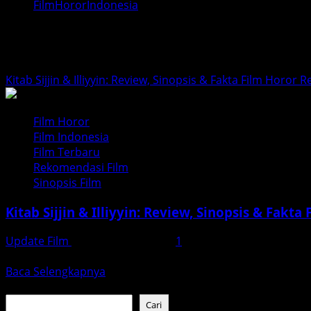
FilmHororIndonesia
FilmHororIndonesia
Kitab Sijjin & Illiyyin: Review, Sinopsis & Fakta Film Horor R
Film Horor
Film Indonesia
Film Terbaru
Rekomendasi Film
Sinopsis Film
Kitab Sijjin & Illiyyin: Review, Sinopsis & Fakta
Update Film
November 23, 2025
1
Saksikan ulasan lengkap Kitab Sijjin & Illiyyin (2025): sino
Read
Baca Selengkapnya
more
Cari
about
Cari