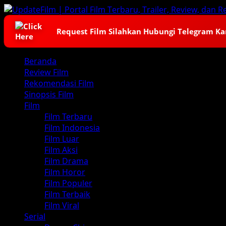
Skip
to
content
Request Film Silahkan Hubungi Telegram K
Primary
Beranda
Menu
Review Film
Rekomendasi Film
Sinopsis Film
Film
Film Terbaru
Film Indonesia
Film Luar
Film Aksi
Film Drama
Film Horor
Film Populer
Film Terbaik
Film Viral
Serial