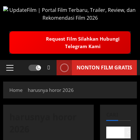
Skip
to
content
Request Film Silahkan Hubungi
Telegram Kami
NONTON FILM GRATIS
Primary
Menu
Home
harusnya horor 2026
harusnya horor
CARI
2026
Cari