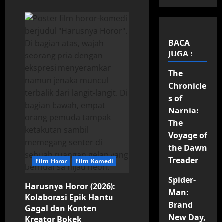
BACA
JUGA :
The
Chronicle
s of
Narnia:
The
Voyage of
the Dawn
Treader
Film Horor
Film Komedi
Spider-
Harusnya Horor (2026):
Man:
Kolaborasi Epik Hantu
Brand
Gagal dan Konten
New Day,
Kreator Bokek