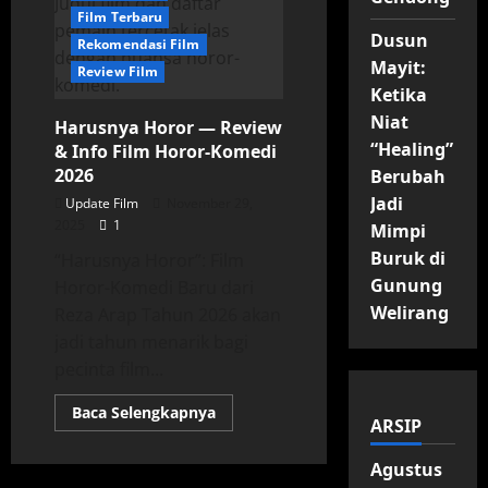
Film Terbaru
Dusun
Rekomendasi Film
Mayit:
Review Film
Ketika
Niat
Harusnya Horor — Review
“Healing”
& Info Film Horor-Komedi
2026
Berubah
Jadi
Update Film
November 29,
2025
1
Mimpi
Buruk di
“Harusnya Horor”: Film
Gunung
Horor-Komedi Baru dari
Welirang
Reza Arap Tahun 2026 akan
jadi tahun menarik bagi
pecinta film...
Read
Baca Selengkapnya
ARSIP
more
about
Harusnya
Agustus
Horor
—