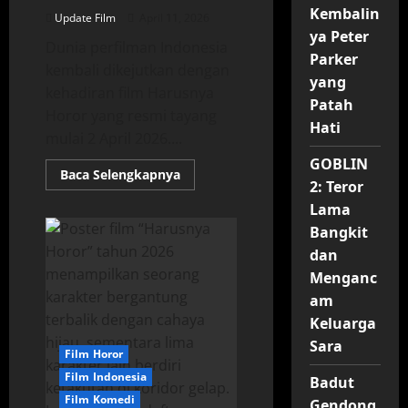
Kembalin
Update Film
April 11, 2026
ya Peter
Dunia perfilman Indonesia
Parker
kembali dikejutkan dengan
yang
kehadiran film Harusnya
Patah
Horor yang resmi tayang
Hati
mulai 2 April 2026....
GOBLIN
Read
Baca Selengkapnya
2: Teror
more
about
Lama
Harusnya
Horor
Bangkit
(2026):
Kolaborasi
dan
Epik
Hantu
Menganc
Gagal
am
dan
Konten
Keluarga
Kreator
Bokek
Sara
Film Horor
Film Indonesia
Badut
Film Komedi
Gendong