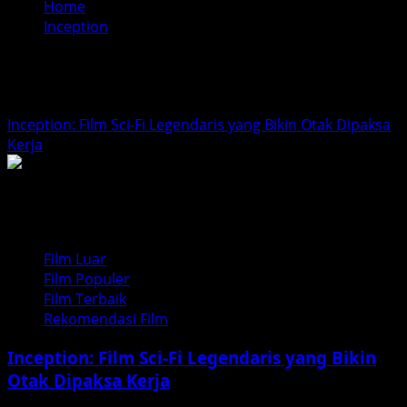
Home
Inception
Inception
Inception: Film Sci-Fi Legendaris yang Bikin Otak Dipaksa
Kerja
Film Luar
Film Populer
Film Terbaik
Rekomendasi Film
Inception: Film Sci-Fi Legendaris yang Bikin
Otak Dipaksa Kerja