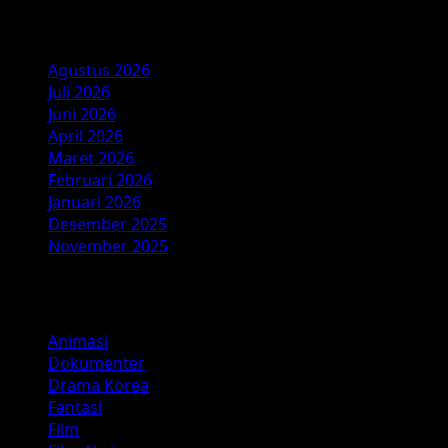
Arsip
Agustus 2026
Juli 2026
Juni 2026
April 2026
Maret 2026
Februari 2026
Januari 2026
Desember 2025
November 2025
Kategori
Animasi
Dokumenter
Drama Korea
Fantasi
Film