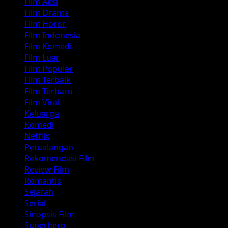
Film Aksi
Film Drama
Film Horor
Film Indonesia
Film Komedi
Film Luar
Film Populer
Film Terbaik
Film Terbaru
Film Viral
Keluarga
Komedi
Netflix
Petualangan
Rekomendasi Film
Review Film
Romantis
Sejarah
Serial
Sinopsis Film
Superhero