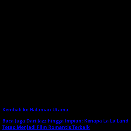
Inception?
Jika kamu adalah penggemar film yang menguji
kecerdasan dan menuntut perhatian pada detail,
Inception
adalah tontonan wajib. Film ini menawarkan
lebih dari sekadar hiburan; ia memberi penonton
pengalaman yang mendalam, menggugah pertanyaan
filosofis, dan memberikan sensasi visual yang luar biasa.
Ini adalah film yang akan terus kamu pikirkan bahkan
setelah menontonnya.
Inception (2010)
adalah bukti bahwa film bisa lebih dari
sekadar hiburan. Film ini adalah
pencapaian sinematik
yang menawarkan pengalaman mendalam dengan tema
yang tetap relevan hingga kini. Apakah kamu siap untuk
memecahkan teka-teki mimpi bersama Dom Cobb?
Kembali ke Halaman Utama
Baca Juga Dari Jazz hingga Impian: Kenapa La La Land
Tetap Menjadi Film Romantis Terbaik