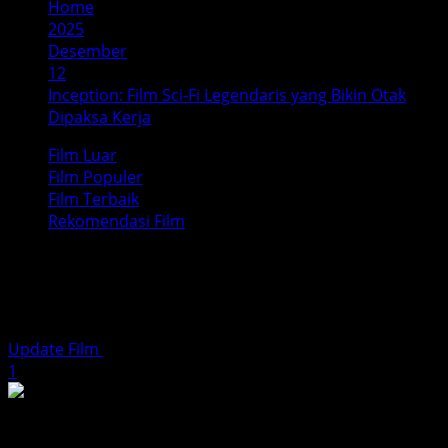
Home
2025
Desember
12
Inception: Film Sci-Fi Legendaris yang Bikin Otak
Dipaksa Kerja
Film Luar
Film Populer
Film Terbaik
Rekomendasi Film
Inception: Film Sci-Fi Legendaris
yang Bikin Otak Dipaksa Kerja
Update Film
Desember 12, 2025
4 minutes read
1