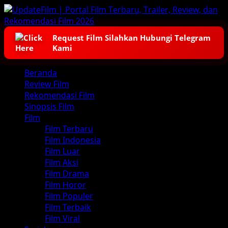
Skip
to
content
Request Film Silahkan Hubungi Telegram
Kami
Primary
Beranda
Menu
Review Film
Rekomendasi Film
Sinopsis Film
Film
Film Terbaru
Film Indonesia
Film Luar
Film Aksi
Film Drama
Film Horor
Film Populer
Film Terbaik
Film Viral