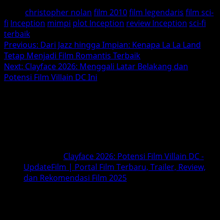
Tags:
christopher nolan
film 2010
film legendaris
film sci-
fi
Inception
mimpi
plot Inception
review Inception
sci-fi
terbaik
Post
Previous:
Dari Jazz hingga Impian: Kenapa La La Land
Tetap Menjadi Film Romantis Terbaik
navigation
Next:
Clayface 2026: Menggali Latar Belakang dan
Potensi Film Villain DC Ini
1 thought on “
Inception: Film Sci-Fi
Legendaris yang Bikin Otak
Dipaksa Kerja
”
Ping-balik:
Clayface 2026: Potensi Film Villain DC -
UpdateFilm | Portal Film Terbaru, Trailer, Review,
dan Rekomendasi Film 2025
Comments are closed.
BACA JUGA