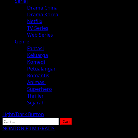
Serial
Drama China
Drama Korea
Netflix
TV Series
Web Series
Genre
Fantasi
Keluarga
Komedi
Petualangan
Romantis
Animasi
Superhero
Thriller
Sejarah
Light/Dark Button
Cari
untuk:
NONTON FILM GRATIS