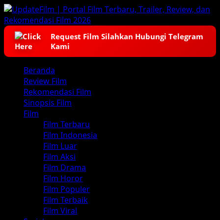
Skip
to
content
Request Film Silahkan Hubungi Telegram
Kami
Primary
Beranda
Menu
Review Film
Rekomendasi Film
Sinopsis Film
Film
Film Terbaru
Film Indonesia
Film Luar
Film Aksi
Film Drama
Film Horor
Film Populer
Film Terbaik
Film Viral