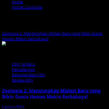
Home
misteri Zootopia
misteri Zootopia
Zootopia 2: Mengungkap Misteri Baru yang Bikin Dunia
Hewan Makin Berbahaya!
Film Terbaru
Petualangan
Rekomendasi Film
Review Film
Zootopia 2: Mengungkap Misteri Baru yang
Bikin Dunia Hewan Makin Berbahaya!
Update Film
Desember 17, 2025