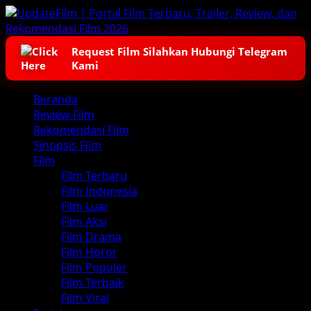
Skip
to
content
Request Film Silahkan Hubungi Telegram
Kami
Primary
Beranda
Menu
Review Film
Rekomendasi Film
Sinopsis Film
Film
Film Terbaru
Film Indonesia
Film Luar
Film Aksi
Film Drama
Film Horor
Film Populer
Film Terbaik
Film Viral