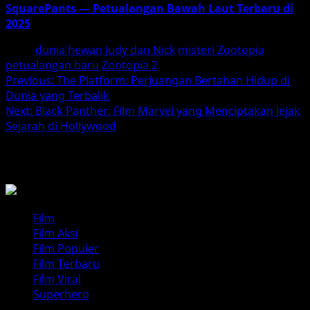
SquarePants — Petualangan Bawah Laut Terbaru di
2025
Tags:
dunia hewan
Judy dan Nick
misteri Zootopia
petualangan baru
Zootopia 2
Post
Previous:
The Platform: Perjuangan Bertahan Hidup di
Dunia yang Terbalik
navigation
Next:
Black Panther: Film Marvel yang Menciptakan Jejak
Sejarah di Hollywood
BACA JUGA
Film
Film Aksi
Film Populer
Film Terbaru
Film Viral
Superhero