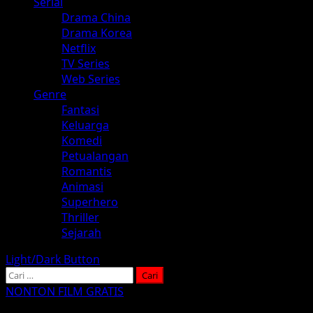
Serial
Drama China
Drama Korea
Netflix
TV Series
Web Series
Genre
Fantasi
Keluarga
Komedi
Petualangan
Romantis
Animasi
Superhero
Thriller
Sejarah
Light/Dark Button
Cari
untuk:
NONTON FILM GRATIS