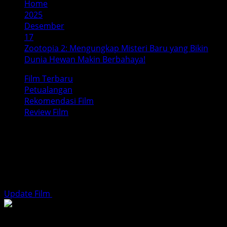
Home
2025
Desember
17
Zootopia 2: Mengungkap Misteri Baru yang Bikin
Dunia Hewan Makin Berbahaya!
Film Terbaru
Petualangan
Rekomendasi Film
Review Film
Zootopia 2: Mengungkap Misteri
Baru yang Bikin Dunia Hewan
Makin Berbahaya!
Update Film
Desember 17, 2025
4 minutes read