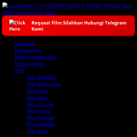
Skip
to
content
Request Film Silahkan Hubungi Telegram
Kami
Primary
Beranda
Menu
Review Film
Rekomendasi Film
Sinopsis Film
Film
Film Terbaru
Film Indonesia
Film Luar
Film Aksi
Film Drama
Film Horor
Film Populer
Film Terbaik
Film Viral