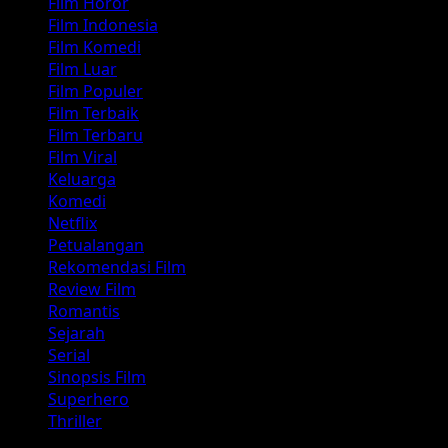
Film Horor
Film Indonesia
Film Komedi
Film Luar
Film Populer
Film Terbaik
Film Terbaru
Film Viral
Keluarga
Komedi
Netflix
Petualangan
Rekomendasi Film
Review Film
Romantis
Sejarah
Serial
Sinopsis Film
Superhero
Thriller