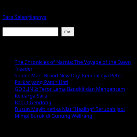
ilmiah biasa. Karya ini hadir sebagai pengalaman sinema
yang...
Read
Baca Selengkapnya
more
Cari
about
Cari
Blade
Runner
Baca Juga :
2049:
Film
The Chronicles of Narnia: The Voyage of the Dawn
Sci-
Treader
Fi
Spider-Man: Brand New Day, Kembalinya Peter
Artistik
Parker yang Patah Hati
dengan
GOBLIN 2: Teror Lama Bangkit dan Mengancam
Visual
Keluarga Sara
Kelas
Badut Gendong
Dewa
Dusun Mayit: Ketika Niat “Healing” Berubah Jadi
Mimpi Buruk di Gunung Welirang
Arsip