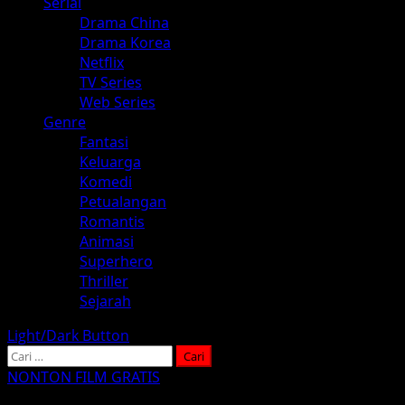
Serial
Drama China
Drama Korea
Netflix
TV Series
Web Series
Genre
Fantasi
Keluarga
Komedi
Petualangan
Romantis
Animasi
Superhero
Thriller
Sejarah
Light/Dark Button
Cari
untuk:
NONTON FILM GRATIS