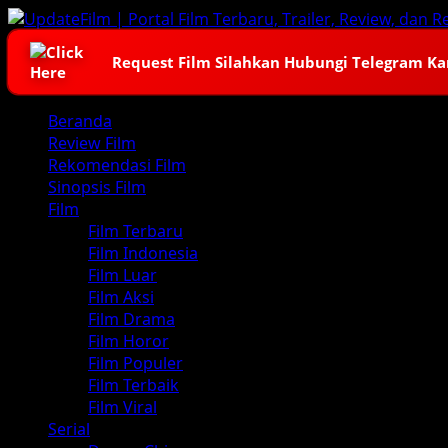
Skip
to
content
Request Film Silahkan Hubungi Telegram K
Primary
Beranda
Menu
Review Film
Rekomendasi Film
Sinopsis Film
Film
Film Terbaru
Film Indonesia
Film Luar
Film Aksi
Film Drama
Film Horor
Film Populer
Film Terbaik
Film Viral
Serial