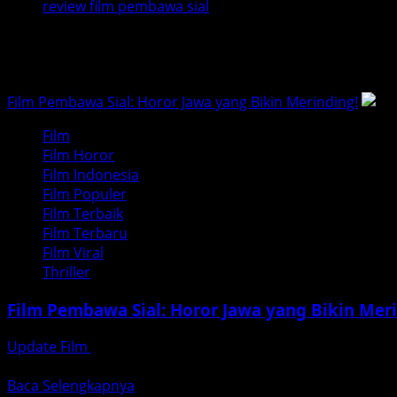
review film pembawa sial
review film pembawa sial
Film Pembawa Sial: Horor Jawa yang Bikin Merinding!
Film
Film Horor
Film Indonesia
Film Populer
Film Terbaik
Film Terbaru
Film Viral
Thriller
Film Pembawa Sial: Horor Jawa yang Bikin Mer
Update Film
Juli 4, 2026
Film Pembawa Sial: Kutukan Bahu Laweyan yang Masih Me
Read
Baca Selengkapnya