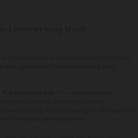
ahu Laweyan yang Masih
ini terus dikejar kesialan tanpa henti? Baru saja
ubi-tubi. Apa mungkin ada sesuatu yang salah
m
film Pembawa Sial
. Film horor Indonesia
rhatian sejak trailer pertamanya beredar.
 Laweyan yang jarang orang angkat, sehingga film
osi dan budaya Jawa yang kental.
u akan merasa seperti diajak menyelami mitos