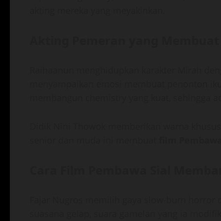
akting mereka yang meyakinkan.
Akting Pemeran yang Membuat F
Raihaanun menghidupkan karakter Mirah denga
menyampaikan emosi membuat penonton ikut
membangun chemistry yang kuat, sehingga a
Didik Nini Thowok memberikan warna khusus 
senior dan muda ini membuat
film Pembawa
Cara Film Pembawa Sial Memb
Fajar Nugros memilih gaya slow-burn horror 
suasana gelap, suara gamelan yang ia modifi