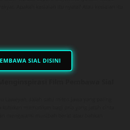
akyat. Apakah kesialan itu nyata? Atau kesialan itu
EMBAWA SIAL DISINI
Menginspirasi Film Pembawa Sial
 Laweyan, salah satu mitos Jawa yang paling
utukan mematikan bagi pria yang jatuh cinta
kan mengalami musibah berat atau bahkan