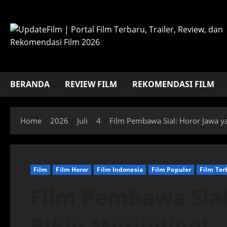
Skip
to
content
BERANDA
REVIEW FILM
REKOMENDASI FILM
Home
2026
Juli
4
Film Pembawa Sial: Horor Jawa y
Film
Film Horor
Film Indonesia
Film Populer
Film Ter
Film Pembawa Sial
Bikin Merinding!