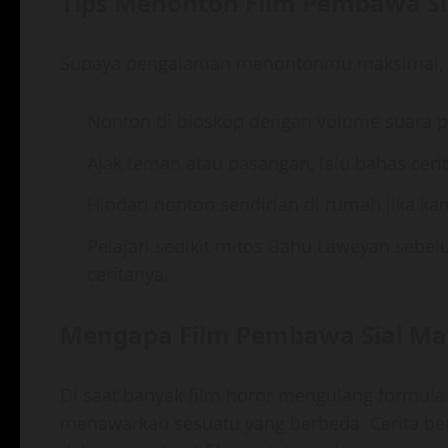
Tips Menonton Film Pembawa Sia
Supaya pengalaman menontonmu maksimal, i
Nonton di bioskop dengan volume suara pe
Ajak teman atau pasangan, lalu bahas cerit
Hindari nonton sendirian di rumah jika k
Pelajari sedikit mitos Bahu Laweyan sebe
ceritanya.
Mengapa Film Pembawa Sial Mas
Di saat banyak film horor mengulang formul
menawarkan sesuatu yang berbeda. Cerita berb