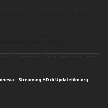
kesialan kadang datang dari hal-hal yang kita
n pengalamanmu di kolom komentar. Kalau belum,
t sebelum kesempatannya hilang!
 sial
mitos bahu laweyan
Niagabet
perempuan pembawa sial
donesia – Streaming HD di Updatefilm.org