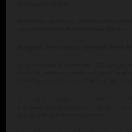
jump scare murahan.
Pendekatan ini berhasil membuat penonton me
yang membedakan
film Pembawa Sial
dari b
Respon Penonton Setelah Film 
Sejak rilis pada 18 September 2025, banyak
menyukai kedalaman cerita dan cara film ini 
meraih penghargaan Best Editing di JAFF 2024
Di media sosial, tagar #PerempuanPembawaSial
membuat mereka takut jatuh cinta sementara
pacing di tengah cerita agak lambat.