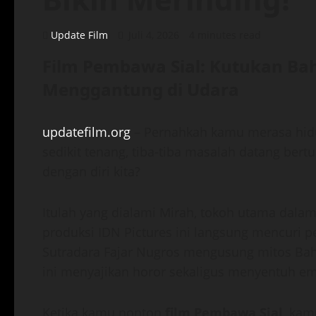
Update Film
Juli 4, 2026
4 minutes read
Film Pembawa Sial: Kutukan B
Menggantung di Udara
updatefilm.org
– Pernahkah kamu merasa hidup 
sedikit tenang, tiba-tiba masalah datang bert
dengan diri kita?
Itulah yang dialami Mirah, tokoh utama dala
produksi IDN Pictures ini langsung mencuri pe
Sutradara Fajar Nugros mengusung mitos Bahu
ini menyajikan horor sekaligus menyentuh em
Ketika kamu nonton
film Pembawa Sial
, kam