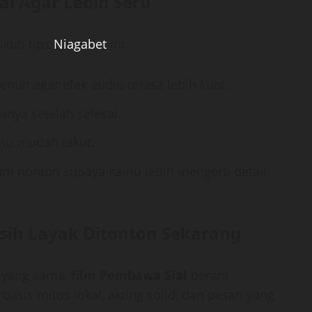
l Agar Lebih Seru
kuti tips
Niagabet
ini:
nuh agar efek audio terasa lebih kuat.
anya setelah selesai.
amu mudah takut.
lum nonton supaya kamu lebih mengerti detail
ih Layak Ditonton Sekarang
a yang sama,
film Pembawa Sial
berani
asis mitos lokal, akting solid, dan pesan yang