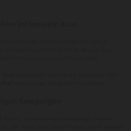
ilm Ini Semakin Kuat
n sangat baik. Ekspresi wajah dan cara ia
 merasakan penderitaan Mirah. Morgan Oey
degan romansa sekaligus menegangkan.
lewat penampilan autentiknya. Kombinasi aktor
 Sial
terasa sangat hidup dan meyakinkan.
angun Ketegangan
di film ini. Ia membangun ketegangan melalui
kasi, dan dialog yang penuh makna, bukan sekadar