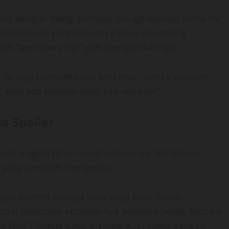
kses dengan
Inang
, berhasil menghidupkan mitos ini
(Raihaanun) yang hidupnya terus dirundung
abel “pembawa sial” dan mengucilkannya.
 Ia juga memaksa kita bertanya: “Ketika kesialan
 atau ada sesuatu yang kita lakukan?”
a Spoiler
eski tragedi terus menghampirinya. Kehadiran
ik yang semakin mengerikan.
gan elemen budaya Jawa yang kuat. Ritual,
sional membuat atmosfernya semakin pekat. Pemain
dik Nini Thowok turut memperkuat cerita dengan