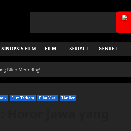
SINOPSIS FILM
FILM
SERIAL
GENRE
ang Bikin Merinding!
baik
Film Terbaru
Film Viral
Thriller
: Horor Jawa yang