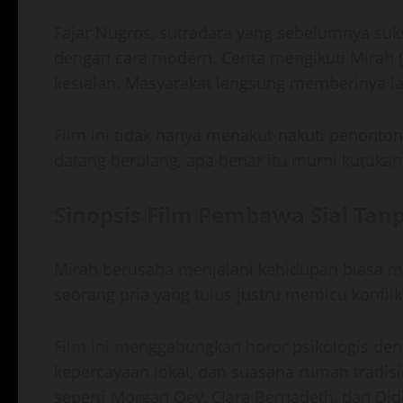
Fajar Nugros, sutradara yang sebelumnya su
dengan cara modern. Cerita mengikuti Mirah 
kesialan. Masyarakat langsung memberinya l
Film ini tidak hanya menakut-nakuti penonton.
datang berulang, apa benar itu murni kutukan,
Sinopsis Film Pembawa Sial Tanp
Mirah berusaha menjalani kehidupan biasa m
seorang pria yang tulus justru memicu konfl
Film ini menggabungkan horor psikologis den
kepercayaan lokal, dan suasana rumah tradi
seperti Morgan Oey, Clara Bernadeth, dan Di