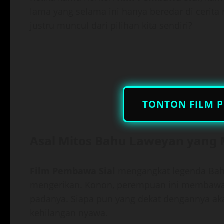
lama yang selama ini hanya beredar di cerita r
justru muncul dari pilihan kita sendiri?
TONTON FILM P
Asal Mitos Bahu Laweyan yang 
Film Pembawa Sial
mengangkat legenda Bahu
mengerikan. Konon, perempuan ini membawa k
padanya. Siapa pun yang dekat dengannya a
kehilangan nyawa.