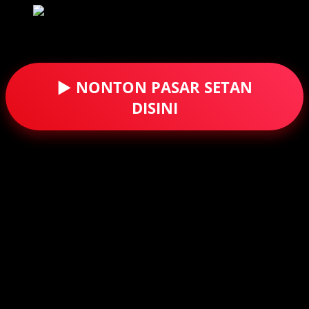
▶️ NONTON PASAR SETAN
DISINI
OFFICIAL TRAILER PASAR SETAN – 29 FEBRUARI 2024 DI
BIOSKOP
Pemeran Utama Pasar Setan
Audi Marissa
sebagai Tamara – Penampilan kuat
sebagai vlogger yang nekat dan ketakutan.
Roy Sungkono
Pangeran Lantang
Shindy Huang