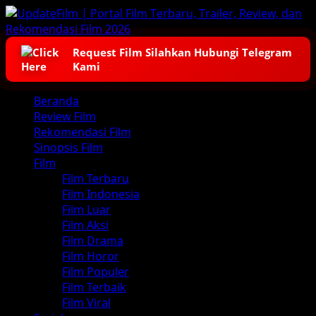
Skip
to
content
Request Film Silahkan Hubungi Telegram
Kami
Primary
Beranda
Menu
Review Film
Rekomendasi Film
Sinopsis Film
Film
Film Terbaru
Film Indonesia
Film Luar
Film Aksi
Film Drama
Film Horor
Film Populer
Film Terbaik
Film Viral