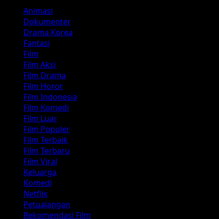
Animasi
Dokumenter
Drama Korea
Fantasi
Film
Film Aksi
Film Drama
Film Horor
Film Indonesia
Film Komedi
Film Luar
Film Populer
Film Terbaik
Film Terbaru
Film Viral
Keluarga
Komedi
Netflix
Petualangan
Rekomendasi Film