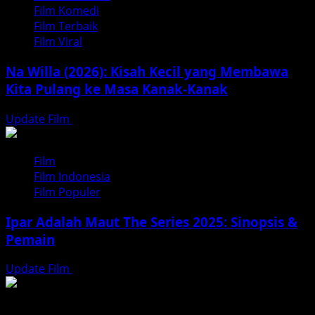
Film Komedi
Film Terbaik
Film Viral
Na Willa (2026): Kisah Kecil yang Membawa
Kita Pulang ke Masa Kanak-Kanak
Update Film
Agustus 9, 2026
Film
Film Indonesia
Film Populer
Ipar Adalah Maut The Series 2025: Sinopsis &
Pemain
Update Film
Agustus 8, 2026