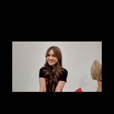
Agni Pratistha
Michelle Tahalea
,
Kiki Narendra
, dan beberapa
aktor pendukung lainnya.
Audi Marissa yang biasanya bermain di genre romantis,
berhasil menunjukkan sisi akting horornya yang berbeda
di film ini.
Pertama Kali Main Film Horor, Audi Marissa Akui
Kelelahan Lakoni Setiap Adegan